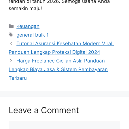
rendah di tahun 2026. Semoga usaha Anda
semakin maju!
Categories
Keuangan
Tags
general bulk 1
Tutorial Asuransi Kesehatan Modern Viral:
Panduan Lengkap Proteksi Digital 2024
Harga Freelance Cicilan Asli: Panduan
Lengkap Biaya Jasa & Sistem Pembayaran
Terbaru
Leave a Comment
Comment