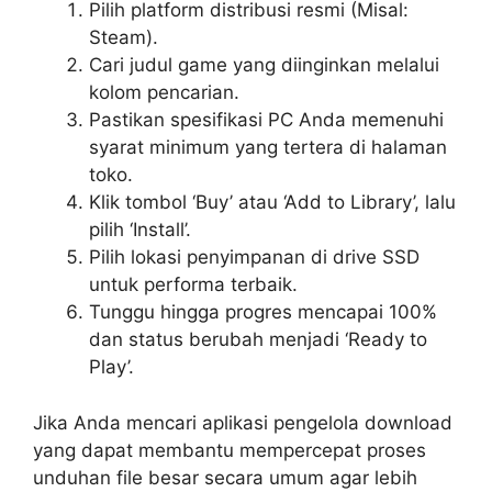
Pilih platform distribusi resmi (Misal:
Steam).
Cari judul game yang diinginkan melalui
kolom pencarian.
Pastikan spesifikasi PC Anda memenuhi
syarat minimum yang tertera di halaman
toko.
Klik tombol ‘Buy’ atau ‘Add to Library’, lalu
pilih ‘Install’.
Pilih lokasi penyimpanan di drive SSD
untuk performa terbaik.
Tunggu hingga progres mencapai 100%
dan status berubah menjadi ‘Ready to
Play’.
Jika Anda mencari aplikasi pengelola download
yang dapat membantu mempercepat proses
unduhan file besar secara umum agar lebih