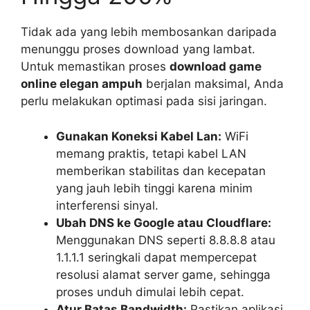
Tidak ada yang lebih membosankan daripada
menunggu proses download yang lambat.
Untuk memastikan proses
download game
online elegan ampuh
berjalan maksimal, Anda
perlu melakukan optimasi pada sisi jaringan.
Gunakan Koneksi Kabel Lan:
WiFi
memang praktis, tetapi kabel LAN
memberikan stabilitas dan kecepatan
yang jauh lebih tinggi karena minim
interferensi sinyal.
Ubah DNS ke Google atau Cloudflare:
Menggunakan DNS seperti 8.8.8.8 atau
1.1.1.1 seringkali dapat mempercepat
resolusi alamat server game, sehingga
proses unduh dimulai lebih cepat.
Atur Batas Bandwidth:
Pastikan aplikasi