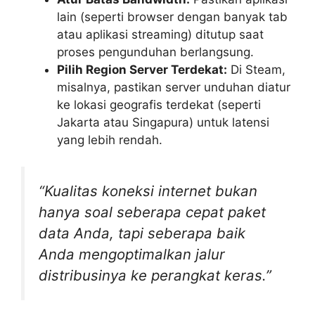
lain (seperti browser dengan banyak tab
atau aplikasi streaming) ditutup saat
proses pengunduhan berlangsung.
Pilih Region Server Terdekat:
Di Steam,
misalnya, pastikan server unduhan diatur
ke lokasi geografis terdekat (seperti
Jakarta atau Singapura) untuk latensi
yang lebih rendah.
“Kualitas koneksi internet bukan
hanya soal seberapa cepat paket
data Anda, tapi seberapa baik
Anda mengoptimalkan jalur
distribusinya ke perangkat keras.”