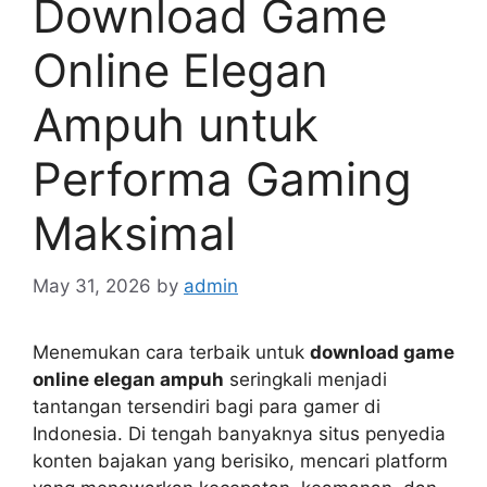
Download Game
Online Elegan
Ampuh untuk
Performa Gaming
Maksimal
May 31, 2026
by
admin
Menemukan cara terbaik untuk
download game
online elegan ampuh
seringkali menjadi
tantangan tersendiri bagi para gamer di
Indonesia. Di tengah banyaknya situs penyedia
konten bajakan yang berisiko, mencari platform