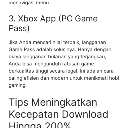
menavigasi menu.
3. Xbox App (PC Game
Pass)
Jika Anda mencari nilai terbaik, langganan
Game Pass adalah solusinya. Hanya dengan
biaya langganan bulanan yang terjangkau,
Anda bisa mengunduh ratusan game
berkualitas tinggi secara legal. Ini adalah cara
paling efisien dan modern untuk menikmati hobi
gaming.
Tips Meningkatkan
Kecepatan Download
Hingga 200%