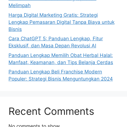
Melimpah
Harga Digital Marketing Gratis: Strategi
Lengkap Pemasaran Digital Tanpa Biaya untuk
Bisnis
Cara ChatGPT 5: Panduan Lengkap, Fitur
Eksklusif, dan Masa Depan Revolusi AI
Panduan Lengkap Memilih Obat Herbal Halal:
Manfaat, Keamanan, dan Tips Belanja Cerdas
Panduan Lengkap Beli Franchise Modern
Populer: Strategi Bisnis Menguntungkan 2024
Recent Comments
No comments to show.