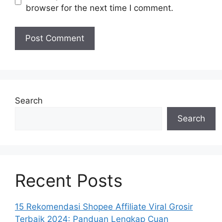
browser for the next time I comment.
Search
Search
Recent Posts
15 Rekomendasi Shopee Affiliate Viral Grosir
Terbaik 2024: Panduan Lengkap Cuan