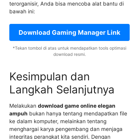
terorganisir, Anda bisa mencoba alat bantu di
bawah ini:
Download Gaming Manager Link
*Tekan tombol di atas untuk mendapatkan tools optimasi
download resmi.
Kesimpulan dan
Langkah Selanjutnya
Melakukan
download game online elegan
ampuh
bukan hanya tentang mendapatkan file
ke dalam komputer, melainkan tentang
menghargai karya pengembang dan menjaga
integritas perangkat kita sendiri. Dengan