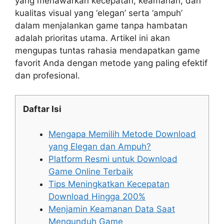
yang menawarkan kecepatan, keamanan, dan
kualitas visual yang ‘elegan’ serta ‘ampuh’
dalam menjalankan game tanpa hambatan
adalah prioritas utama. Artikel ini akan
mengupas tuntas rahasia mendapatkan game
favorit Anda dengan metode yang paling efektif
dan profesional.
Daftar Isi
Mengapa Memilih Metode Download
yang Elegan dan Ampuh?
Platform Resmi untuk Download
Game Online Terbaik
Tips Meningkatkan Kecepatan
Download Hingga 200%
Menjamin Keamanan Data Saat
Mengunduh Game