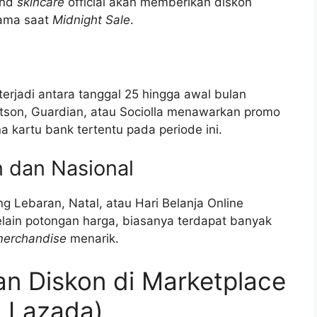
and
skincare
official akan memberikan diskon
tama saat
Midnight Sale
.
erjadi antara tanggal 25 hingga awal bulan
Watson, Guardian, atau Sociolla menawarkan promo
a kartu bank tertentu pada periode ini.
 dan Nasional
 Lebaran, Natal, atau Hari Belanja Online
elain potongan harga, biasanya terdapat banyak
erchandise
menarik.
n Diskon di Marketplace
, Lazada)