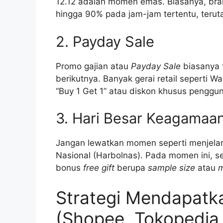
12.12 adalah momen emas. Biasanya, br
hingga 90% pada jam-jam tertentu, teru
2. Payday Sale
Promo gajian atau
Payday Sale
biasanya t
berikutnya. Banyak gerai retail seperti 
“Buy 1 Get 1” atau diskon khusus penggun
3. Hari Besar Keagamaan
Jangan lewatkan momen seperti menjelang
Nasional (Harbolnas). Pada momen ini, s
bonus
free gift
berupa
sample size
atau
m
Strategi Mendapatka
(Shopee, Tokopedia