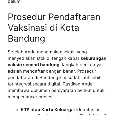
belum.
Prosedur Pendaftaran
Vaksinasi di Kota
Bandung
Setelah Anda menemukan lokasi yang
menyediakan stok di tengah kabar
kekurangan
vaksin second bandung
, langkah berikutnya
adalah mendaftar dengan benar. Prosedur
pendaftaran di Bandung kini sudah jauh lebih
terintegrasi secara digital. Pastikan Anda
membawa dokumen persyaratan berikut untuk
memperlancar proses:
KTP atau Kartu Keluarga:
Identitas asli