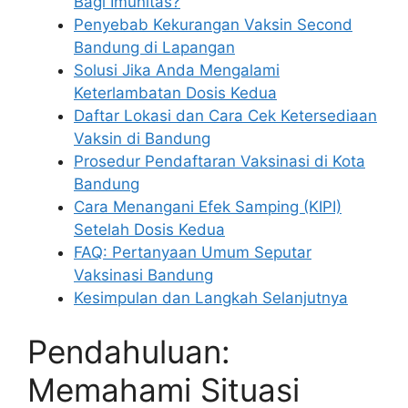
Bagi Imunitas?
Penyebab Kekurangan Vaksin Second
Bandung di Lapangan
Solusi Jika Anda Mengalami
Keterlambatan Dosis Kedua
Daftar Lokasi dan Cara Cek Ketersediaan
Vaksin di Bandung
Prosedur Pendaftaran Vaksinasi di Kota
Bandung
Cara Menangani Efek Samping (KIPI)
Setelah Dosis Kedua
FAQ: Pertanyaan Umum Seputar
Vaksinasi Bandung
Kesimpulan dan Langkah Selanjutnya
Pendahuluan:
Memahami Situasi