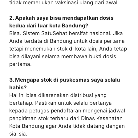
tidak memerlukan vaksinasi ulang dari awal.
2. Apakah saya bisa mendapatkan dosis
kedua dari luar kota Bandung?
Bisa. Sistem SatuSehat bersifat nasional. Jika
Anda terdata di Bandung untuk dosis pertama
tetapi menemukan stok di kota lain, Anda tetap
bisa dilayani selama membawa bukti dosis
pertama.
3. Mengapa stok di puskesmas saya selalu
habis?
Hal ini bisa dikarenakan distribusi yang
bertahap. Pastikan untuk selalu bertanya
kepada petugas pendaftaran mengenai jadwal
pengiriman stok terbaru dari Dinas Kesehatan
Kota Bandung agar Anda tidak datang dengan
sia-sia.