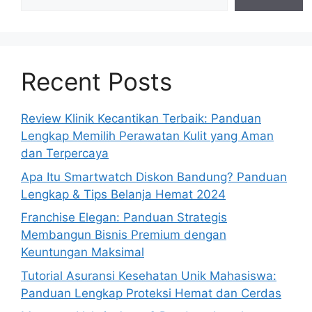
Recent Posts
Review Klinik Kecantikan Terbaik: Panduan
Lengkap Memilih Perawatan Kulit yang Aman
dan Terpercaya
Apa Itu Smartwatch Diskon Bandung? Panduan
Lengkap & Tips Belanja Hemat 2024
Franchise Elegan: Panduan Strategis
Membangun Bisnis Premium dengan
Keuntungan Maksimal
Tutorial Asuransi Kesehatan Unik Mahasiswa:
Panduan Lengkap Proteksi Hemat dan Cerdas