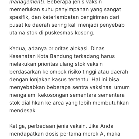
management
). Beberapa jenis vaksin
memerlukan suhu penyimpanan yang sangat
spesifik, dan keterlambatan pengiriman dari
pusat ke daerah sering kali menjadi penyebab
utama stok di puskesmas kosong.
Kedua, adanya prioritas alokasi. Dinas
Kesehatan Kota Bandung terkadang harus
melakukan prioritas ulang stok vaksin
berdasarkan kelompok risiko tinggi atau daerah
dengan lonjakan kasus tertentu. Hal ini bisa
menyebabkan beberapa sentra vaksinasi umum
mengalami kekosongan sementara sementara
stok dialihkan ke area yang lebih membutuhkan
mendesak.
Ketiga, perbedaan jenis vaksin. Jika Anda
mendapatkan dosis pertama merek A, maka