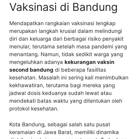
Vaksinasi di Bandung
Mendapatkan rangkaian vaksinasi lengkap
merupakan langkah krusial dalam melindungi
diri dan keluarga dari berbagai risiko penyakit
menular, terutama setelah masa pandemi yang
menantang. Namun, tidak sedikit warga yang
mengeluhkan adanya
kekurangan vaksin
second bandung
di beberapa fasilitas
kesehatan. Masalah ini sering kali menimbulkan
kekhawatiran, terutama bagi mereka yang
jadwal dosis keduanya sudah lewat atau
mendekati batas waktu yang ditentukan oleh
protokol kesehatan.
Kota Bandung, sebagai salah satu pusat
keramaian di Jawa Barat, memiliki dinamika