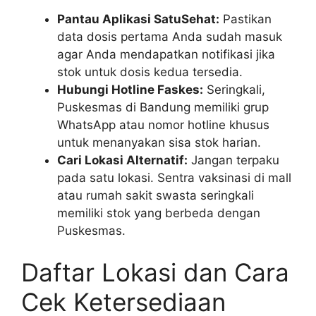
Pantau Aplikasi SatuSehat:
Pastikan
data dosis pertama Anda sudah masuk
agar Anda mendapatkan notifikasi jika
stok untuk dosis kedua tersedia.
Hubungi Hotline Faskes:
Seringkali,
Puskesmas di Bandung memiliki grup
WhatsApp atau nomor hotline khusus
untuk menanyakan sisa stok harian.
Cari Lokasi Alternatif:
Jangan terpaku
pada satu lokasi. Sentra vaksinasi di mall
atau rumah sakit swasta seringkali
memiliki stok yang berbeda dengan
Puskesmas.
Daftar Lokasi dan Cara
Cek Ketersediaan