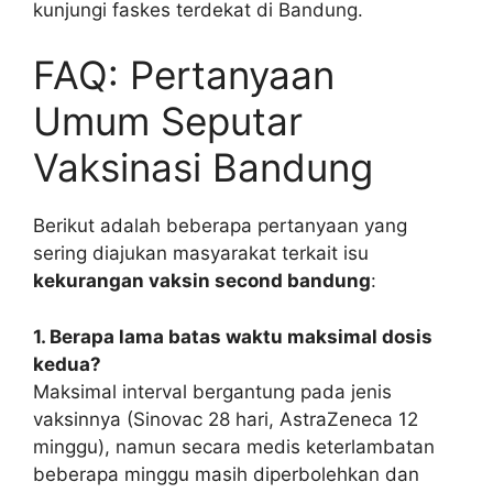
kunjungi faskes terdekat di Bandung.
FAQ: Pertanyaan
Umum Seputar
Vaksinasi Bandung
Berikut adalah beberapa pertanyaan yang
sering diajukan masyarakat terkait isu
kekurangan vaksin second bandung
:
1. Berapa lama batas waktu maksimal dosis
kedua?
Maksimal interval bergantung pada jenis
vaksinnya (Sinovac 28 hari, AstraZeneca 12
minggu), namun secara medis keterlambatan
beberapa minggu masih diperbolehkan dan