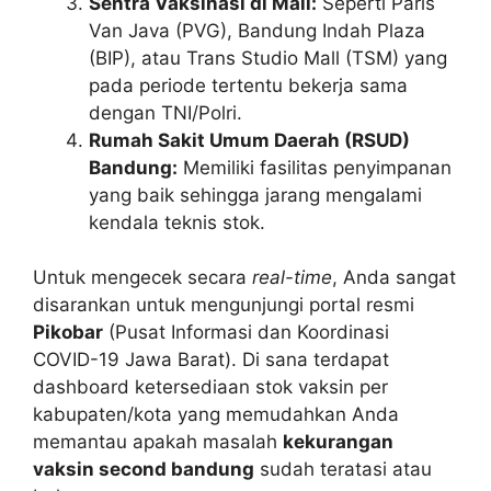
Sentra Vaksinasi di Mall:
Seperti Paris
Van Java (PVG), Bandung Indah Plaza
(BIP), atau Trans Studio Mall (TSM) yang
pada periode tertentu bekerja sama
dengan TNI/Polri.
Rumah Sakit Umum Daerah (RSUD)
Bandung:
Memiliki fasilitas penyimpanan
yang baik sehingga jarang mengalami
kendala teknis stok.
Untuk mengecek secara
real-time
, Anda sangat
disarankan untuk mengunjungi portal resmi
Pikobar
(Pusat Informasi dan Koordinasi
COVID-19 Jawa Barat). Di sana terdapat
dashboard ketersediaan stok vaksin per
kabupaten/kota yang memudahkan Anda
memantau apakah masalah
kekurangan
vaksin second bandung
sudah teratasi atau