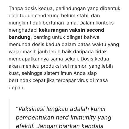
Tanpa dosis kedua, perlindungan yang dibentuk
oleh tubuh cenderung belum stabil dan
mungkin tidak bertahan lama. Dalam konteks
menghadapi
kekurangan vaksin second
bandung
, penting untuk diingat bahwa
menunda dosis kedua dalam batas waktu yang
wajar masih jauh lebih baik daripada tidak
mendapatkannya sama sekali. Dosis kedua
akan memicu produksi sel memori yang lebih
kuat, sehingga sistem imun Anda siap
bertindak cepat jika terpapar virus di masa
depan.
“Vaksinasi lengkap adalah kunci
pembentukan
herd immunity
yang
efektif. Jangan biarkan kendala