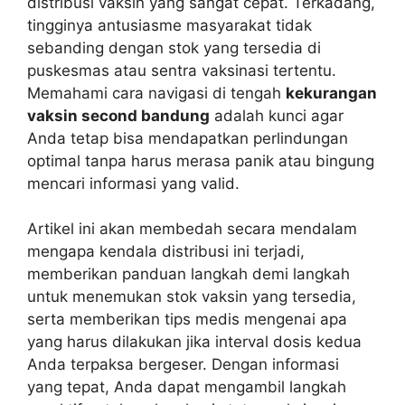
distribusi vaksin yang sangat cepat. Terkadang,
tingginya antusiasme masyarakat tidak
sebanding dengan stok yang tersedia di
puskesmas atau sentra vaksinasi tertentu.
Memahami cara navigasi di tengah
kekurangan
vaksin second bandung
adalah kunci agar
Anda tetap bisa mendapatkan perlindungan
optimal tanpa harus merasa panik atau bingung
mencari informasi yang valid.
Artikel ini akan membedah secara mendalam
mengapa kendala distribusi ini terjadi,
memberikan panduan langkah demi langkah
untuk menemukan stok vaksin yang tersedia,
serta memberikan tips medis mengenai apa
yang harus dilakukan jika interval dosis kedua
Anda terpaksa bergeser. Dengan informasi
yang tepat, Anda dapat mengambil langkah