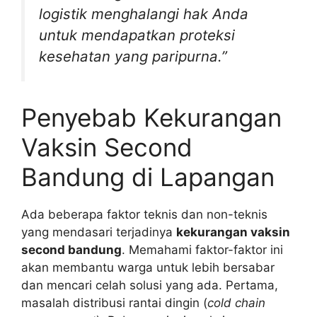
logistik menghalangi hak Anda
untuk mendapatkan proteksi
kesehatan yang paripurna.”
Penyebab Kekurangan
Vaksin Second
Bandung di Lapangan
Ada beberapa faktor teknis dan non-teknis
yang mendasari terjadinya
kekurangan vaksin
second bandung
. Memahami faktor-faktor ini
akan membantu warga untuk lebih bersabar
dan mencari celah solusi yang ada. Pertama,
masalah distribusi rantai dingin (
cold chain