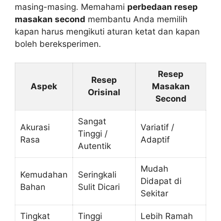
masing-masing. Memahami
perbedaan resep
masakan second
membantu Anda memilih
kapan harus mengikuti aturan ketat dan kapan
boleh bereksperimen.
Resep
Resep
Aspek
Masakan
Orisinal
Second
Sangat
Akurasi
Variatif /
Tinggi /
Rasa
Adaptif
Autentik
Mudah
Kemudahan
Seringkali
Didapat di
Bahan
Sulit Dicari
Sekitar
Tingkat
Tinggi
Lebih Ramah