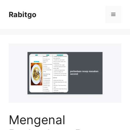
Skip
to
Rabitgo
Menu
content
Mengenal