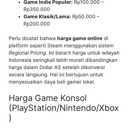
Game Indie Populer:
Rp100.000 –
Rp350.000
Game Klasik/Lama:
Rp50.000 –
Rp200.000
Perlu dicatat bahwa
harga game online
di
platform seperti Steam menggunakan sistem
Regional Pricing
. Ini berarti harga untuk wilayah
Indonesia seringkali lebih murah dibandingkan
harga dalam Dollar AS setelah dikonversi
secara langsung. Hal ini bertujuan untuk
menyesuaikan daya beli gamer lokal.
Harga Game Konsol
(PlayStation/Nintendo/Xbox
)