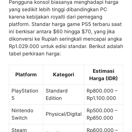
Pengguna konsol biasanya menghadapi harga
yang sedikit lebih tinggi dibandingkan PC
karena kebijakan royalti dari pemegang
platform. Standar harga game PS5 terbaru saat
ini berkisar antara $60 hingga $70, yang jika
dikonversi ke Rupiah seringkali mencapai angka
Rp1.029.000 untuk edisi standar. Berikut adalah
tabel perkiraan harga:
Estimasi
Platform
Kategori
Harga (IDR)
PlayStation
Standard
Rp800.000 –
5
Edition
Rp1.100.000
Nintendo
Rp500.000 –
Physical/Digital
Switch
Rp850.000
Steam
Rp600.000 –