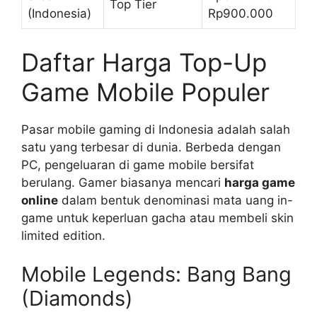
Top Tier
(Indonesia)
Rp900.000
Daftar Harga Top-Up
Game Mobile Populer
Pasar mobile gaming di Indonesia adalah salah
satu yang terbesar di dunia. Berbeda dengan
PC, pengeluaran di game mobile bersifat
berulang. Gamer biasanya mencari
harga game
online
dalam bentuk denominasi mata uang in-
game untuk keperluan gacha atau membeli skin
limited edition.
Mobile Legends: Bang Bang
(Diamonds)