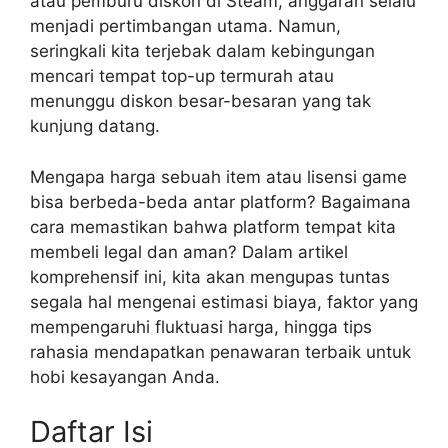
atau pemburu diskon di Steam, anggaran selalu
menjadi pertimbangan utama. Namun,
seringkali kita terjebak dalam kebingungan
mencari tempat top-up termurah atau
menunggu diskon besar-besaran yang tak
kunjung datang.
Mengapa harga sebuah item atau lisensi game
bisa berbeda-beda antar platform? Bagaimana
cara memastikan bahwa platform tempat kita
membeli legal dan aman? Dalam artikel
komprehensif ini, kita akan mengupas tuntas
segala hal mengenai estimasi biaya, faktor yang
mempengaruhi fluktuasi harga, hingga tips
rahasia mendapatkan penawaran terbaik untuk
hobi kesayangan Anda.
Daftar Isi