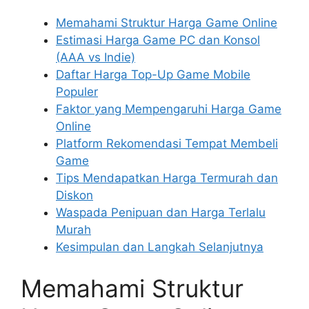
Memahami Struktur Harga Game Online
Estimasi Harga Game PC dan Konsol
(AAA vs Indie)
Daftar Harga Top-Up Game Mobile
Populer
Faktor yang Mempengaruhi Harga Game
Online
Platform Rekomendasi Tempat Membeli
Game
Tips Mendapatkan Harga Termurah dan
Diskon
Waspada Penipuan dan Harga Terlalu
Murah
Kesimpulan dan Langkah Selanjutnya
Memahami Struktur