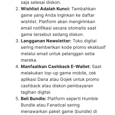
saja selesai diskon.
Wishlist Adalah Kunci:
Tambahkan
game yang Anda inginkan ke daftar
wishlist. Platform akan mengirimkan
email notifikasi secara otomatis saat
game tersebut sedang diskon.
Langganan Newsletter:
Toko digital
sering memberikan kode promo eksklusif
melalui email untuk pelanggan setia
mereka.
Manfaatkan Cashback E-Wallet:
Saat
melakukan top-up game mobile, cek
aplikasi Dana atau Gojek untuk promo
cashback atau diskon pembayaran
tagihan digital.
Beli Bundle:
Platform seperti Humble
Bundle atau Fanatical sering
menawarkan paket game (bundle) di