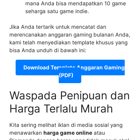
mana Anda bisa mendapatkan 10 game
seharga satu game indie.
Jika Anda tertarik untuk mencatat dan
merencanakan anggaran gaming bulanan Anda,
kami telah menyediakan template khusus yang
bisa Anda unduh di bawah ini:
Download Template Anggaran Gaming
(PDF)
Waspada Penipuan dan
Harga Terlalu Murah
Kita sering melihat iklan di media sosial yang
menawarkan
harga game online
atau