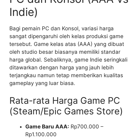
Indie)
Bagi pemain PC dan Konsol, variasi harga
sangat dipengaruhi oleh kelas produksi game
tersebut. Game kelas atas (AAA) yang dibuat
oleh studio besar biasanya memiliki standar
harga global. Sebaliknya, game Indie seringkali
ditawarkan dengan harga yang jauh lebih
terjangkau namun tetap memberikan kualitas
gameplay yang luar biasa.
Rata-rata Harga Game PC
(Steam/Epic Games Store)
Game Baru AAA:
Rp700.000 –
Rp1.100.000