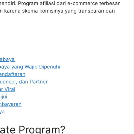
endiri. Program afiliasi dari e-commerce terbesar
un karena skema komisinya yang transparan dan
rabaya
baya yang Wajib Dipenuhi
endaftaran
uencer, dan Partner
r Viral
jui
embayaran
ya
liate Program?