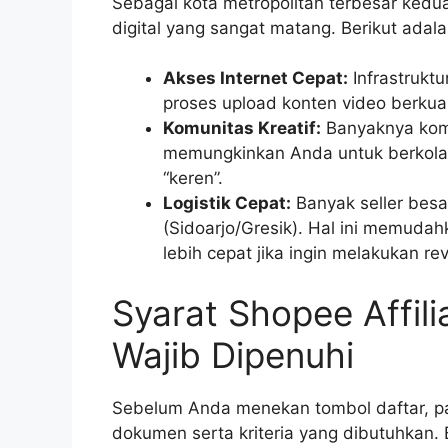
Sebagai kota metropolitan terbesar kedua
digital yang sangat matang. Berikut ada
Akses Internet Cepat:
Infrastrukt
proses upload konten video berkuali
Komunitas Kreatif:
Banyaknya komu
memungkinkan Anda untuk berkolabo
“keren”.
Logistik Cepat:
Banyak seller besa
(Sidoarjo/Gresik). Hal ini memud
lebih cepat jika ingin melakukan re
Syarat Shopee Affil
Wajib Dipenuhi
Sebelum Anda menekan tombol daftar, 
dokumen serta kriteria yang dibutuhkan. 