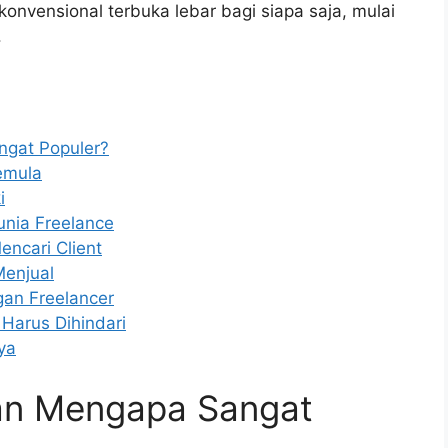
konvensional terbuka lebar bagi siapa saja, mulai
.
ngat Populer?
emula
i
Dunia Freelance
encari Client
Menjual
an Freelancer
Harus Dihindari
ya
dan Mengapa Sangat