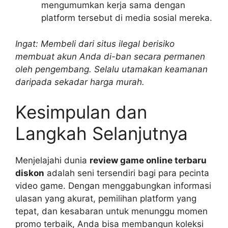
mengumumkan kerja sama dengan
platform tersebut di media sosial mereka.
Ingat: Membeli dari situs ilegal berisiko
membuat akun Anda di-ban secara permanen
oleh pengembang. Selalu utamakan keamanan
daripada sekadar harga murah.
Kesimpulan dan
Langkah Selanjutnya
Menjelajahi dunia
review game online terbaru
diskon
adalah seni tersendiri bagi para pecinta
video game. Dengan menggabungkan informasi
ulasan yang akurat, pemilihan platform yang
tepat, dan kesabaran untuk menunggu momen
promo terbaik, Anda bisa membangun koleksi