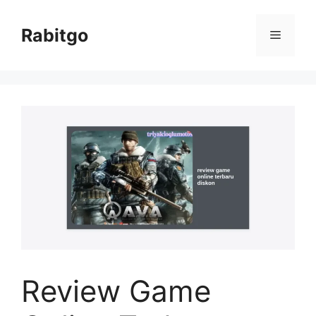
Skip
to
Rabitgo
Menu
content
Review Game