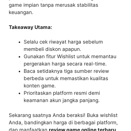
game impian tanpa merusak stabilitas
keuangan.
Takeaway Utama:
Selalu cek riwayat harga sebelum
membeli diskon apapun.
Gunakan fitur Wishlist untuk memantau
pergerakan harga secara real-time.
Baca setidaknya tiga sumber review
berbeda untuk memastikan kualitas
konten game.
Prioritaskan platform resmi demi
keamanan akun jangka panjang.
Sekarang saatnya Anda beraksi! Buka wishlist
Anda, bandingkan harga di berbagai platform,
dan manfaatkan
review game online terbaru