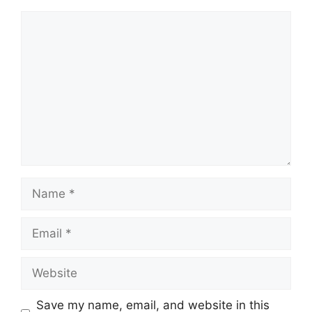
Comment
Name
Email
Website
Save my name, email, and website in this