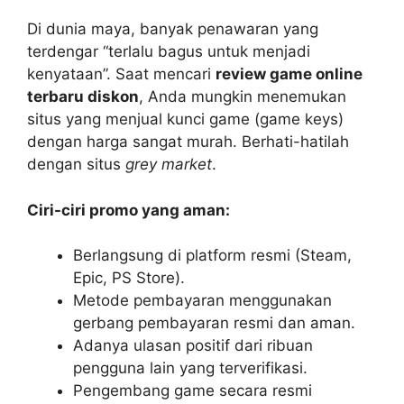
Di dunia maya, banyak penawaran yang
terdengar “terlalu bagus untuk menjadi
kenyataan”. Saat mencari
review game online
terbaru diskon
, Anda mungkin menemukan
situs yang menjual kunci game (game keys)
dengan harga sangat murah. Berhati-hatilah
dengan situs
grey market
.
Ciri-ciri promo yang aman:
Berlangsung di platform resmi (Steam,
Epic, PS Store).
Metode pembayaran menggunakan
gerbang pembayaran resmi dan aman.
Adanya ulasan positif dari ribuan
pengguna lain yang terverifikasi.
Pengembang game secara resmi