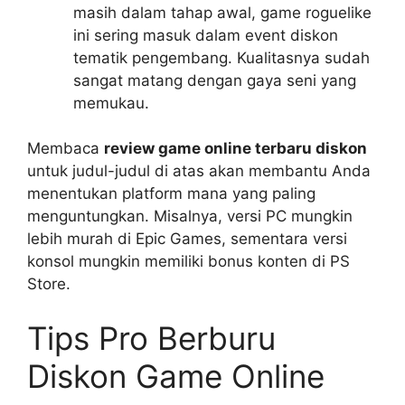
masih dalam tahap awal, game roguelike
ini sering masuk dalam event diskon
tematik pengembang. Kualitasnya sudah
sangat matang dengan gaya seni yang
memukau.
Membaca
review game online terbaru diskon
untuk judul-judul di atas akan membantu Anda
menentukan platform mana yang paling
menguntungkan. Misalnya, versi PC mungkin
lebih murah di Epic Games, sementara versi
konsol mungkin memiliki bonus konten di PS
Store.
Tips Pro Berburu
Diskon Game Online