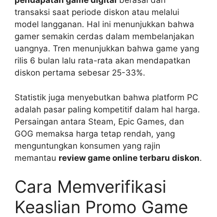
pendapatan game digital
berasal dari
transaksi saat periode diskon atau melalui
model langganan. Hal ini menunjukkan bahwa
gamer semakin cerdas dalam membelanjakan
uangnya. Tren menunjukkan bahwa game yang
rilis 6 bulan lalu rata-rata akan mendapatkan
diskon pertama sebesar 25-33%.
Statistik juga menyebutkan bahwa platform PC
adalah pasar paling kompetitif dalam hal harga.
Persaingan antara Steam, Epic Games, dan
GOG memaksa harga tetap rendah, yang
menguntungkan konsumen yang rajin
memantau
review game online terbaru diskon
.
Cara Memverifikasi
Keaslian Promo Game