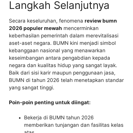
Langkah Selanjutnya
Secara keseluruhan, fenomena
review bumn
2026 populer mewah
mencerminkan
keberhasilan pemerintah dalam merevitalisasi
aset-aset negara. BUMN kini menjadi simbol
kebanggaan nasional yang menawarkan
keseimbangan antara pengabdian kepada
negara dan kualitas hidup yang sangat layak.
Baik dari sisi karir maupun penggunaan jasa,
BUMN di tahun 2026 telah menetapkan standar
yang sangat tinggi.
Poin-poin penting untuk diingat:
Bekerja di BUMN tahun 2026
memberikan tunjangan dan fasilitas kelas
atas.