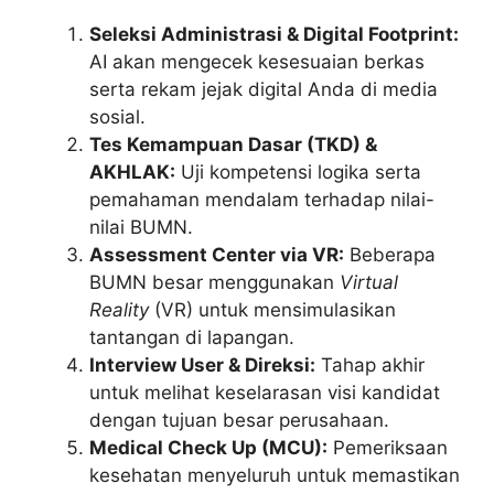
Seleksi Administrasi & Digital Footprint:
AI akan mengecek kesesuaian berkas
serta rekam jejak digital Anda di media
sosial.
Tes Kemampuan Dasar (TKD) &
AKHLAK:
Uji kompetensi logika serta
pemahaman mendalam terhadap nilai-
nilai BUMN.
Assessment Center via VR:
Beberapa
BUMN besar menggunakan
Virtual
Reality
(VR) untuk mensimulasikan
tantangan di lapangan.
Interview User & Direksi:
Tahap akhir
untuk melihat keselarasan visi kandidat
dengan tujuan besar perusahaan.
Medical Check Up (MCU):
Pemeriksaan
kesehatan menyeluruh untuk memastikan