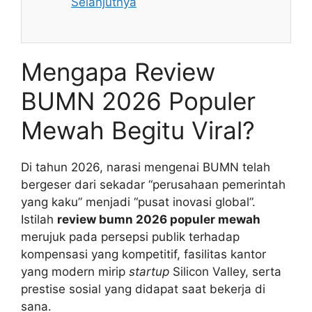
Selanjutnya
Mengapa Review
BUMN 2026 Populer
Mewah Begitu Viral?
Di tahun 2026, narasi mengenai BUMN telah
bergeser dari sekadar “perusahaan pemerintah
yang kaku” menjadi “pusat inovasi global”.
Istilah
review bumn 2026 populer mewah
merujuk pada persepsi publik terhadap
kompensasi yang kompetitif, fasilitas kantor
yang modern mirip
startup
Silicon Valley, serta
prestise sosial yang didapat saat bekerja di
sana.