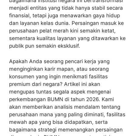
bagaimana institusi negara ini bertransformasi
menjadi entitas yang tidak hanya stabil secara
finansial, tetapi juga menawarkan gaya hidup
dan layanan kelas dunia. Persaingan masuk ke
perusahaan pelat merah kini semakin ketat,
sementara kualitas layanan yang ditawarkan ke
publik pun semakin eksklusif.
Apakah Anda seorang pencari kerja yang
menginginkan karir mapan, atau seorang
konsumen yang ingin menikmati fasilitas
premium dari negara? Artikel ini akan
mengupas tuntas segala aspek mengenai
perkembangan BUMN di tahun 2026. Kami
akan memberikan analisis mendalam tentang
perusahaan mana yang paling diminati, fasilitas
mewah apa yang bisa didapatkan, serta
bagaimana strategi memenangkan persaingan