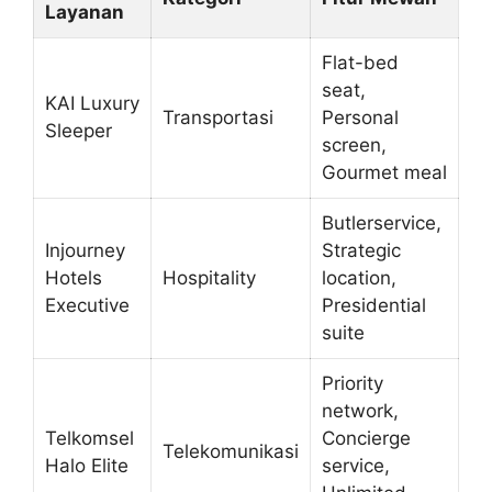
Layanan
Flat-bed
seat,
KAI Luxury
Transportasi
Personal
Sleeper
screen,
Gourmet meal
Butlerservice,
Injourney
Strategic
Hotels
Hospitality
location,
Executive
Presidential
suite
Priority
network,
Telkomsel
Concierge
Telekomunikasi
Halo Elite
service,