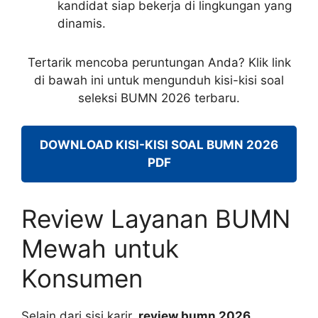
kandidat siap bekerja di lingkungan yang
dinamis.
Tertarik mencoba peruntungan Anda? Klik link
di bawah ini untuk mengunduh kisi-kisi soal
seleksi BUMN 2026 terbaru.
DOWNLOAD KISI-KISI SOAL BUMN 2026
PDF
Review Layanan BUMN
Mewah untuk
Konsumen
Selain dari sisi karir,
review bumn 2026