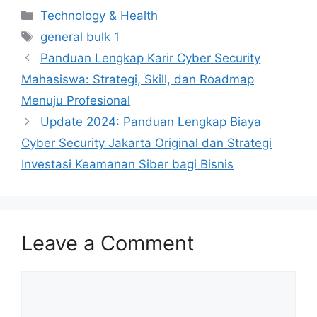
Categories
Technology & Health
Tags
general bulk 1
Panduan Lengkap Karir Cyber Security
Mahasiswa: Strategi, Skill, dan Roadmap
Menuju Profesional
Update 2024: Panduan Lengkap Biaya
Cyber Security Jakarta Original dan Strategi
Investasi Keamanan Siber bagi Bisnis
Leave a Comment
Comment