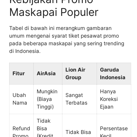
Maskapai Populer
Tabel di bawah ini merangkum gambaran
umum mengenai syarat tiket pesawat promo
pada beberapa maskapai yang sering trending
di Indonesia.
Lion Air
Garuda
Fitur
AirAsia
Group
Indonesia
Mungkin
Hanya
Ubah
Sangat
(Biaya
Koreksi
Nama
Terbatas
Tinggi)
Ejaan
Tidak
Refund
Bisa
Persentase
Tidak Bisa
Promo
(Kredit
Kecil