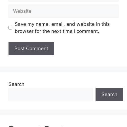
Website
Save my name, email, and website in this
browser for the next time I comment.
Search
Search