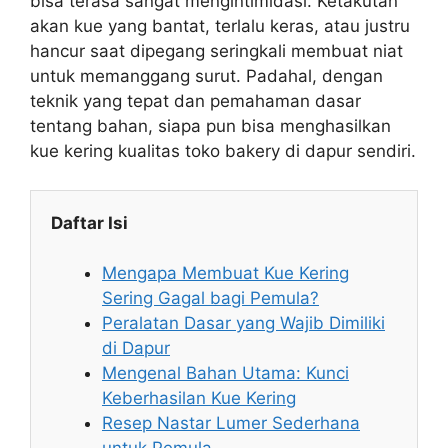
bisa terasa sangat mengintimidasi. Ketakutan
akan kue yang bantat, terlalu keras, atau justru
hancur saat dipegang seringkali membuat niat
untuk memanggang surut. Padahal, dengan
teknik yang tepat dan pemahaman dasar
tentang bahan, siapa pun bisa menghasilkan
kue kering kualitas toko bakery di dapur sendiri.
Daftar Isi
Mengapa Membuat Kue Kering
Sering Gagal bagi Pemula?
Peralatan Dasar yang Wajib Dimiliki
di Dapur
Mengenal Bahan Utama: Kunci
Keberhasilan Kue Kering
Resep Nastar Lumer Sederhana