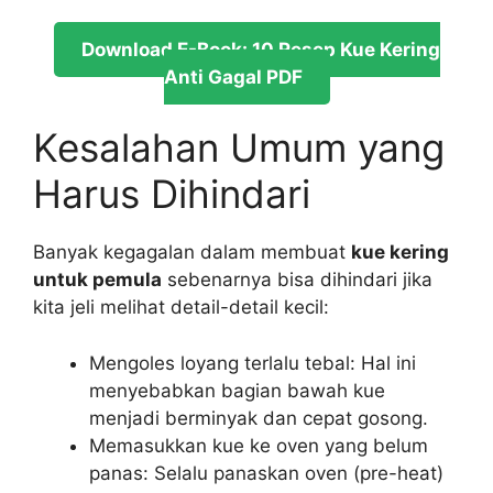
Download E-Book: 10 Resep Kue Kering
Anti Gagal PDF
Kesalahan Umum yang
Harus Dihindari
Banyak kegagalan dalam membuat
kue kering
untuk pemula
sebenarnya bisa dihindari jika
kita jeli melihat detail-detail kecil:
Mengoles loyang terlalu tebal: Hal ini
menyebabkan bagian bawah kue
menjadi berminyak dan cepat gosong.
Memasukkan kue ke oven yang belum
panas: Selalu panaskan oven (pre-heat)