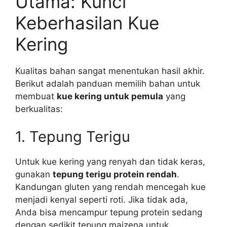
Utama: Kunci
Keberhasilan Kue
Kering
Kualitas bahan sangat menentukan hasil akhir.
Berikut adalah panduan memilih bahan untuk
membuat
kue kering untuk pemula
yang
berkualitas:
1. Tepung Terigu
Untuk kue kering yang renyah dan tidak keras,
gunakan
tepung terigu protein rendah
.
Kandungan gluten yang rendah mencegah kue
menjadi kenyal seperti roti. Jika tidak ada,
Anda bisa mencampur tepung protein sedang
dengan sedikit tepung maizena untuk