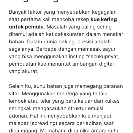
Banyak faktor yang menyebabkan kegagalan
saat pertama kali mencoba resep
kue kering
untuk pemula
. Masalah yang paling sering
ditemui adalah ketidakakuratan dalam menakar
bahan. Dalam dunia baking, presisi adalah
segalanya. Berbeda dengan memasak sayur
yang bisa menggunakan insting “secukupnya”,
pembuatan kue menuntut timbangan digital
yang akurat.
Selain itu, suhu bahan juga memegang peranan
vital. Menggunakan mentega yang terlalu
lembek atau telur yang baru keluar dari kulkas
seringkali mengacaukan struktur emulsi
adonan. Hal ini menyebabkan kue menjadi
melebar (spreading) secara berlebihan saat
dipanggang. Memahami dinamika antara suhu