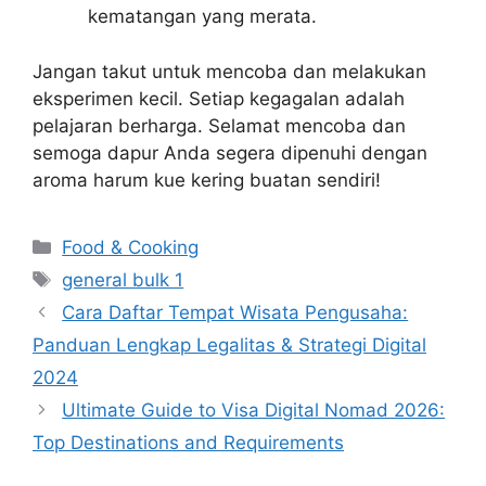
kematangan yang merata.
Jangan takut untuk mencoba dan melakukan
eksperimen kecil. Setiap kegagalan adalah
pelajaran berharga. Selamat mencoba dan
semoga dapur Anda segera dipenuhi dengan
aroma harum kue kering buatan sendiri!
Categories
Food & Cooking
Tags
general bulk 1
Cara Daftar Tempat Wisata Pengusaha:
Panduan Lengkap Legalitas & Strategi Digital
2024
Ultimate Guide to Visa Digital Nomad 2026:
Top Destinations and Requirements