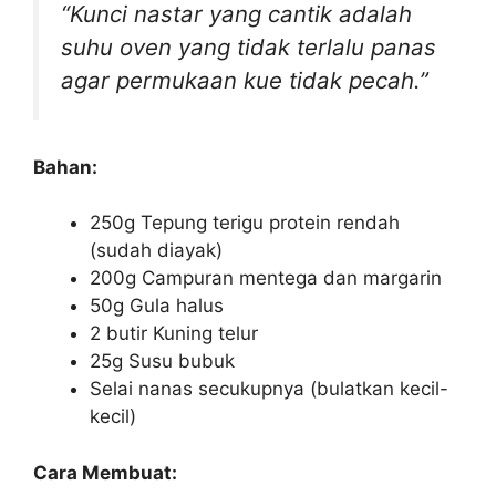
“Kunci nastar yang cantik adalah
suhu oven yang tidak terlalu panas
agar permukaan kue tidak pecah.”
Bahan:
250g Tepung terigu protein rendah
(sudah diayak)
200g Campuran mentega dan margarin
50g Gula halus
2 butir Kuning telur
25g Susu bubuk
Selai nanas secukupnya (bulatkan kecil-
kecil)
Cara Membuat: