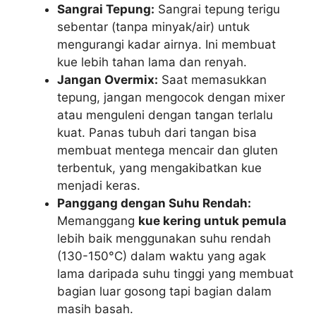
Sangrai Tepung:
Sangrai tepung terigu
sebentar (tanpa minyak/air) untuk
mengurangi kadar airnya. Ini membuat
kue lebih tahan lama dan renyah.
Jangan Overmix:
Saat memasukkan
tepung, jangan mengocok dengan mixer
atau menguleni dengan tangan terlalu
kuat. Panas tubuh dari tangan bisa
membuat mentega mencair dan gluten
terbentuk, yang mengakibatkan kue
menjadi keras.
Panggang dengan Suhu Rendah:
Memanggang
kue kering untuk pemula
lebih baik menggunakan suhu rendah
(130-150°C) dalam waktu yang agak
lama daripada suhu tinggi yang membuat
bagian luar gosong tapi bagian dalam
masih basah.