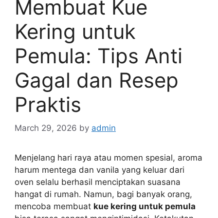
Membuat Kue
Kering untuk
Pemula: Tips Anti
Gagal dan Resep
Praktis
March 29, 2026
by
admin
Menjelang hari raya atau momen spesial, aroma
harum mentega dan vanila yang keluar dari
oven selalu berhasil menciptakan suasana
hangat di rumah. Namun, bagi banyak orang,
mencoba membuat
kue kering untuk pemula