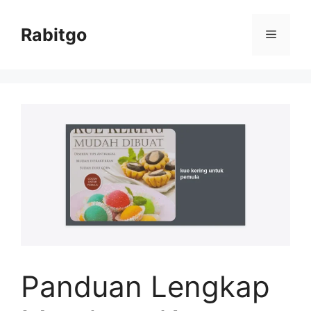
Skip
to
Rabitgo
Menu
content
Panduan Lengkap