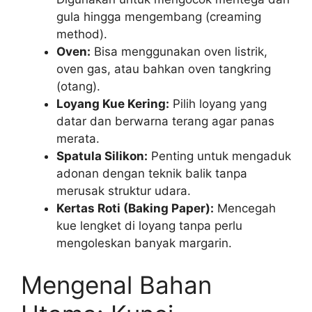
gula hingga mengembang (creaming
method).
Oven:
Bisa menggunakan oven listrik,
oven gas, atau bahkan oven tangkring
(otang).
Loyang Kue Kering:
Pilih loyang yang
datar dan berwarna terang agar panas
merata.
Spatula Silikon:
Penting untuk mengaduk
adonan dengan teknik balik tanpa
merusak struktur udara.
Kertas Roti (Baking Paper):
Mencegah
kue lengket di loyang tanpa perlu
mengoleskan banyak margarin.
Mengenal Bahan