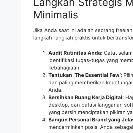
Langkah Strategis M
Minimalis
Jika Anda saat ini adalah seorang freela
langkah-langkah praktis untuk bertransfo
Audit Rutinitas Anda:
Catat selam
Identifikasi tugas-tugas yang mem
kebahagiaan.
Tentukan ‘The Essential Few’:
Pili
dan paling memberikan keuntungan 
Anda.
Bersihkan Ruang Kerja Digital:
Hap
desktop, dan batasi langganan sof
yang bersih menciptakan pikiran yan
Bangun Personal Brand yang Jela
mencerminkan posisi Anda sebagai a