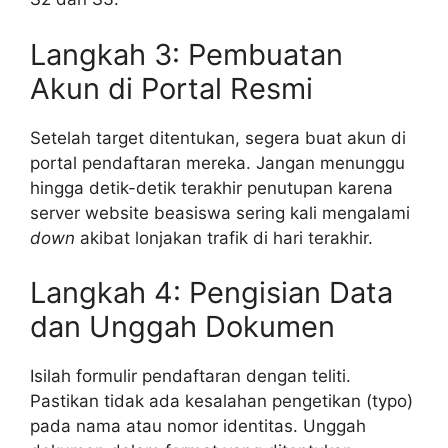
Langkah 3: Pembuatan
Akun di Portal Resmi
Setelah target ditentukan, segera buat akun di
portal pendaftaran mereka. Jangan menunggu
hingga detik-detik terakhir penutupan karena
server website beasiswa sering kali mengalami
down
akibat lonjakan trafik di hari terakhir.
Langkah 4: Pengisian Data
dan Unggah Dokumen
Isilah formulir pendaftaran dengan teliti.
Pastikan tidak ada kesalahan pengetikan (typo)
pada nama atau nomor identitas. Unggah