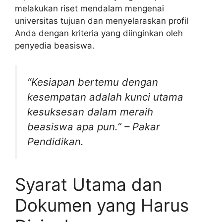
melakukan riset mendalam mengenai
universitas tujuan dan menyelaraskan profil
Anda dengan kriteria yang diinginkan oleh
penyedia beasiswa.
“Kesiapan bertemu dengan
kesempatan adalah kunci utama
kesuksesan dalam meraih
beasiswa apa pun.” – Pakar
Pendidikan.
Syarat Utama dan
Dokumen yang Harus