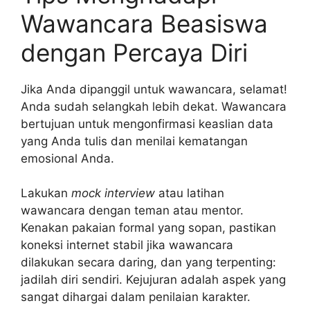
Wawancara Beasiswa
dengan Percaya Diri
Jika Anda dipanggil untuk wawancara, selamat!
Anda sudah selangkah lebih dekat. Wawancara
bertujuan untuk mengonfirmasi keaslian data
yang Anda tulis dan menilai kematangan
emosional Anda.
Lakukan
mock interview
atau latihan
wawancara dengan teman atau mentor.
Kenakan pakaian formal yang sopan, pastikan
koneksi internet stabil jika wawancara
dilakukan secara daring, dan yang terpenting:
jadilah diri sendiri. Kejujuran adalah aspek yang
sangat dihargai dalam penilaian karakter.