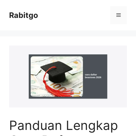
Skip
to
Rabitgo
Menu
content
Panduan Lengkap