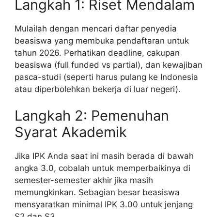
Langkah 1: Riset Mendalam
Mulailah dengan mencari daftar penyedia
beasiswa yang membuka pendaftaran untuk
tahun 2026. Perhatikan deadline, cakupan
beasiswa (full funded vs partial), dan kewajiban
pasca-studi (seperti harus pulang ke Indonesia
atau diperbolehkan bekerja di luar negeri).
Langkah 2: Pemenuhan
Syarat Akademik
Jika IPK Anda saat ini masih berada di bawah
angka 3.0, cobalah untuk memperbaikinya di
semester-semester akhir jika masih
memungkinkan. Sebagian besar beasiswa
mensyaratkan minimal IPK 3.00 untuk jenjang
S2 dan S3.