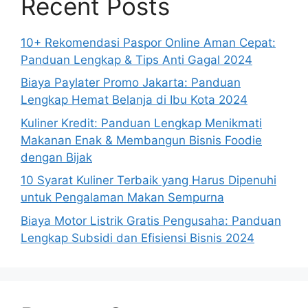
Recent Posts
10+ Rekomendasi Paspor Online Aman Cepat:
Panduan Lengkap & Tips Anti Gagal 2024
Biaya Paylater Promo Jakarta: Panduan
Lengkap Hemat Belanja di Ibu Kota 2024
Kuliner Kredit: Panduan Lengkap Menikmati
Makanan Enak & Membangun Bisnis Foodie
dengan Bijak
10 Syarat Kuliner Terbaik yang Harus Dipenuhi
untuk Pengalaman Makan Sempurna
Biaya Motor Listrik Gratis Pengusaha: Panduan
Lengkap Subsidi dan Efisiensi Bisnis 2024