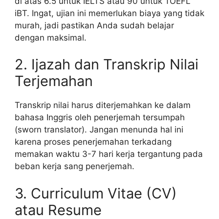
di atas 6.5 untuk IELTS atau 90 untuk TOEFL
iBT. Ingat, ujian ini memerlukan biaya yang tidak
murah, jadi pastikan Anda sudah belajar
dengan maksimal.
2. Ijazah dan Transkrip Nilai
Terjemahan
Transkrip nilai harus diterjemahkan ke dalam
bahasa Inggris oleh penerjemah tersumpah
(sworn translator). Jangan menunda hal ini
karena proses penerjemahan terkadang
memakan waktu 3-7 hari kerja tergantung pada
beban kerja sang penerjemah.
3. Curriculum Vitae (CV)
atau Resume