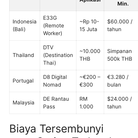
Min.
E33G
Indonesia
~Rp 10-
$60.000 /
(Remote
(Bali)
15 Juta
tahun
Worker)
DTV
~10.000
Simpanan
Thailand
(Destination
THB
500k THB
Thai)
D8 Digital
~€200 –
€3.280 /
Portugal
Nomad
€300
bulan
DE Rantau
RM
$24.000 /
Malaysia
Pass
1.000
tahun
Biaya Tersembunyi