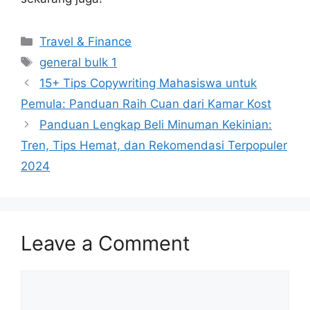
Categories
Travel & Finance
Tags
general bulk 1
15+ Tips Copywriting Mahasiswa untuk
Pemula: Panduan Raih Cuan dari Kamar Kost
Panduan Lengkap Beli Minuman Kekinian:
Tren, Tips Hemat, dan Rekomendasi Terpopuler
2024
Leave a Comment
Comment