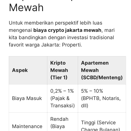
Mewah
Untuk memberikan perspektif lebih luas
mengenai
biaya crypto jakarta mewah
, mari
kita bandingkan dengan investasi tradisional
favorit warga Jakarta: Properti.
Kripto
Apartemen
Aspek
Mewah
Mewah
(Tier 1)
(SCBD/Menteng)
0,2% – 1%
5% – 10%
Biaya Masuk
(Pajak &
(BPHTB, Notaris,
Transaksi)
dll)
Rendah
Tinggi (Service
Maintenance
(Biaya
Charge Bulanan)