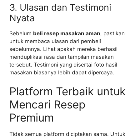
3. Ulasan dan Testimoni
Nyata
Sebelum
beli resep masakan aman
, pastikan
untuk membaca ulasan dari pembeli
sebelumnya. Lihat apakah mereka berhasil
menduplikasi rasa dan tampilan masakan
tersebut. Testimoni yang disertai foto hasil
masakan biasanya lebih dapat dipercaya.
Platform Terbaik untuk
Mencari Resep
Premium
Tidak semua platform diciptakan sama. Untuk