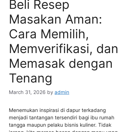
Beli Resep
Masakan Aman:
Cara Memilih,
Memverifikasi, dan
Memasak dengan
Tenang
March 31, 2026
by
admin
Menemukan inspirasi di dapur terkadang
menjadi tantangan tersendiri bagi ibu rumah
tangga maupun pelaku bisnis kuliner. Tidak