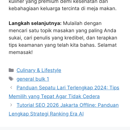
kuliner yang premium demi kesehatan dan
kebahagiaan keluarga tercinta di meja makan.
Langkah selanjutnya:
Mulailah dengan
mencari satu topik masakan yang paling Anda
sukai, cari penulis yang kredibel, dan terapkan
tips keamanan yang telah kita bahas. Selamat
memasak!
Categories
Culinary & Lifestyle
Tags
general bulk 1
Panduan Sepatu Lari Terlengkap 2024: Tips
Memilih yang Tepat Agar Tidak Cedera
Tutorial SEO 2026 Jakarta Offline: Panduan
Lengkap Strategi Ranking Era AI