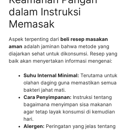
dalam Instruksi
Memasak
Aspek terpenting dari
beli resep masakan
aman
adalah jaminan bahwa metode yang
diajarkan sehat untuk dikonsumsi. Resep yang
baik akan menyertakan informasi mengenai:
Suhu Internal Minimal:
Terutama untuk
olahan daging guna memastikan semua
bakteri jahat mati.
Cara Penyimpanan:
Instruksi tentang
bagaimana menyimpan sisa makanan
agar tetap layak konsumsi di kemudian
hari.
Alergen:
Peringatan yang jelas tentang