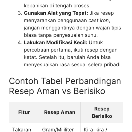
kepanikan di tengah proses.
Gunakan Alat yang Tepat:
Jika resep
menyarankan penggunaan
cast iron
,
jangan menggantinya dengan wajan tipis
biasa tanpa penyesuaian suhu.
Lakukan Modifikasi Kecil:
Untuk
percobaan pertama, ikuti resep dengan
ketat. Setelah itu, barulah Anda bisa
menyesuaikan rasa sesuai selera pribadi.
Contoh Tabel Perbandingan
Resep Aman vs Berisiko
Resep
Fitur
Resep Aman
Berisiko
Takaran
Gram/Mililiter
Kira-kira /