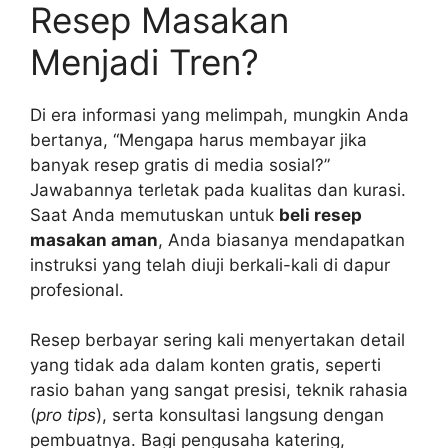
Resep Masakan
Menjadi Tren?
Di era informasi yang melimpah, mungkin Anda
bertanya, “Mengapa harus membayar jika
banyak resep gratis di media sosial?”
Jawabannya terletak pada kualitas dan kurasi.
Saat Anda memutuskan untuk
beli resep
masakan aman
, Anda biasanya mendapatkan
instruksi yang telah diuji berkali-kali di dapur
profesional.
Resep berbayar sering kali menyertakan detail
yang tidak ada dalam konten gratis, seperti
rasio bahan yang sangat presisi, teknik rahasia
(
pro tips
), serta konsultasi langsung dengan
pembuatnya. Bagi pengusaha katering,