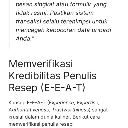
pesan singkat atau formulir yang
tidak resmi. Pastikan sistem
transaksi selalu terenkripsi untuk
mencegah kebocoran data pribadi
Anda.”
Memverifikasi
Kredibilitas Penulis
Resep (E-E-A-T)
Konsep E-E-A-T (
Experience, Expertise,
Authoritativeness, Trustworthiness
) sangat
krusial dalam dunia kuliner. Berikut cara
memverifikasi penulis resep: