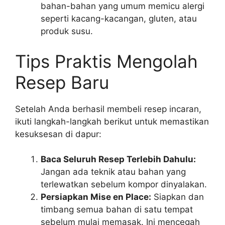
bahan-bahan yang umum memicu alergi
seperti kacang-kacangan, gluten, atau
produk susu.
Tips Praktis Mengolah
Resep Baru
Setelah Anda berhasil membeli resep incaran,
ikuti langkah-langkah berikut untuk memastikan
kesuksesan di dapur:
Baca Seluruh Resep Terlebih Dahulu:
Jangan ada teknik atau bahan yang
terlewatkan sebelum kompor dinyalakan.
Persiapkan Mise en Place:
Siapkan dan
timbang semua bahan di satu tempat
sebelum mulai memasak. Ini mencegah