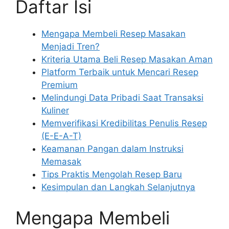
Daftar Isi
Mengapa Membeli Resep Masakan
Menjadi Tren?
Kriteria Utama Beli Resep Masakan Aman
Platform Terbaik untuk Mencari Resep
Premium
Melindungi Data Pribadi Saat Transaksi
Kuliner
Memverifikasi Kredibilitas Penulis Resep
(E-E-A-T)
Keamanan Pangan dalam Instruksi
Memasak
Tips Praktis Mengolah Resep Baru
Kesimpulan dan Langkah Selanjutnya
Mengapa Membeli