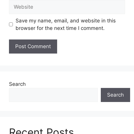
Website
Save my name, email, and website in this
browser for the next time I comment.
Search
Search
Recent Posts