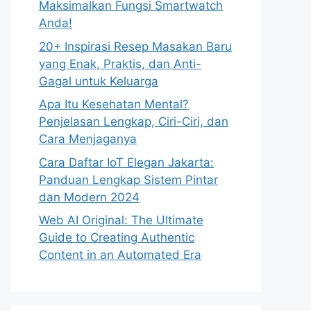
Maksimalkan Fungsi Smartwatch
Anda!
20+ Inspirasi Resep Masakan Baru
yang Enak, Praktis, dan Anti-
Gagal untuk Keluarga
Apa Itu Kesehatan Mental?
Penjelasan Lengkap, Ciri-Ciri, dan
Cara Menjaganya
Cara Daftar IoT Elegan Jakarta:
Panduan Lengkap Sistem Pintar
dan Modern 2024
Web AI Original: The Ultimate
Guide to Creating Authentic
Content in an Automated Era