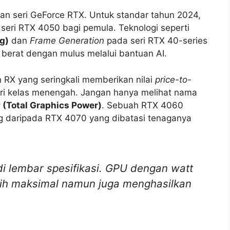
an seri GeForce RTX. Untuk standar tahun 2024,
seri RTX 4050 bagi pemula. Teknologi seperti
g)
dan
Frame Generation
pada seri RTX 40-series
erat dengan mulus melalui bantuan AI.
 RX yang seringkali memberikan nilai
price-to-
ori kelas menengah. Jangan hanya melihat nama
 (Total Graphics Power)
. Sebuah RTX 4060
g daripada RTX 4070 yang dibatasi tenaganya
i lembar spesifikasi. GPU dengan watt
ebih maksimal namun juga menghasilkan