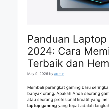
Panduan Laptop
2024: Cara Memil
Terbaik dan He
May 9, 2026
by
admin
Membeli perangkat gaming baru seringka
banyak orang. Apakah Anda seorang gam
atau seorang profesional kreatif yang 
laptop gaming
yang tepat adalah langkah