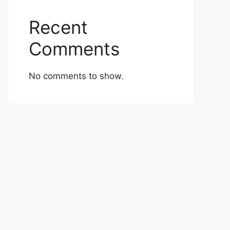
Recent
Comments
No comments to show.