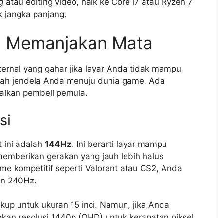
g
atau editing video, naik ke Core i7 atau Ryzen 7
k jangka panjang.
ng Memanjakan Mata
nternal yang gahar jika layar Anda tidak mampu
lah jendela Anda menuju dunia game. Ada
aikan pembeli pemula.
si
 ini adalah
144Hz
. Ini berarti layar mampu
memberikan gerakan yang jauh lebih halus
me kompetitif seperti Valorant atau CS2, Anda
an 240Hz.
kup untuk ukuran 15 inci. Namun, jika Anda
ngkan resolusi 1440p (QHD) untuk kerapatan piksel