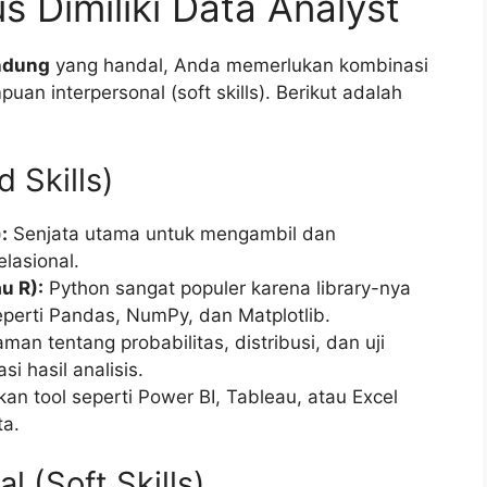
s Dimiliki Data Analyst
ndung
yang handal, Anda memerlukan kombinasi
puan interpersonal (soft skills). Berikut adalah
 Skills)
:
Senjata utama untuk mengambil dan
lasional.
u R):
Python sangat populer karena library-nya
eperti Pandas, NumPy, dan Matplotlib.
n tentang probabilitas, distribusi, dan uji
si hasil analisis.
n tool seperti Power BI, Tableau, atau Excel
ta.
 (Soft Skills)