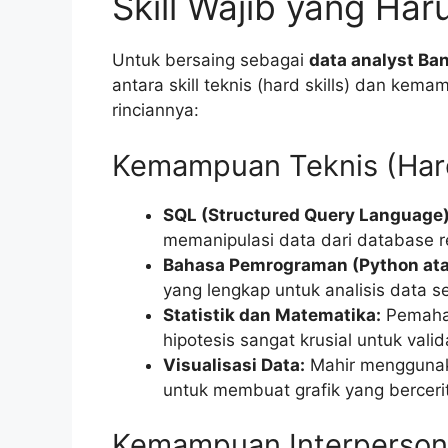
Skill Wajib yang Haru
Untuk bersaing sebagai
data analyst Ba
antara skill teknis (hard skills) dan kemam
rinciannya:
Kemampuan Teknis (Hard
SQL (Structured Query Language)
memanipulasi data dari database re
Bahasa Pemrograman (Python ata
yang lengkap untuk analisis data s
Statistik dan Matematika:
Pemahama
hipotesis sangat krusial untuk valida
Visualisasi Data:
Mahir menggunaka
untuk membuat grafik yang berceri
Kemampuan Interpersonal