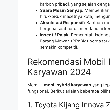
karbon pribadi, yang sejalan den
Suara Mesin Senyap:
Memberikan k
hiruk-pikuk macetnya kota, mengura
Akselerasi Responsif:
Bantuan moto
berguna saat harus mendahului kend
Insentif Pajak:
Pemerintah Indones
Barang Mewah (PPnBM) berdasarkan
semakin kompetitif.
Rekomendasi Mobil H
Karyawan 2024
Memilih
mobil hybrid karyawan
yang tep
fungsional. Berikut adalah beberapa pilih
1. Toyota Kijang Innova 