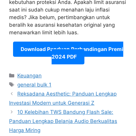
kebutuhan proteksi Anda. Apakah limit asuransi
saat ini sudah cukup menahan laju inflasi
medis? Jika belum, pertimbangkan untuk
beralih ke asuransi kesehatan original yang
menawarkan limit lebih luas.
Download Panduan Perbandingan Premi
2024 PDF
Categories
Keuangan
Tags
general bulk 1
Reksadana Aesthetic: Panduan Lengkap
Investasi Modern untuk Generasi Z
10 Kelebihan TWS Bandung Flash Sale:
Panduan Lengkap Belanja Audio Berkualitas
Harga Miring