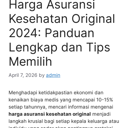
Harga Asuransi
Kesehatan Original
2024: Panduan
Lengkap dan Tips
Memilih
April 7, 2026
by
admin
Menghadapi ketidakpastian ekonomi dan
kenaikan biaya medis yang mencapai 10-15%
setiap tahunnya, mencari informasi mengenai
harga asuransi kesehatan original
menjadi
langkah krusial bagi setiap kepala keluarga atau