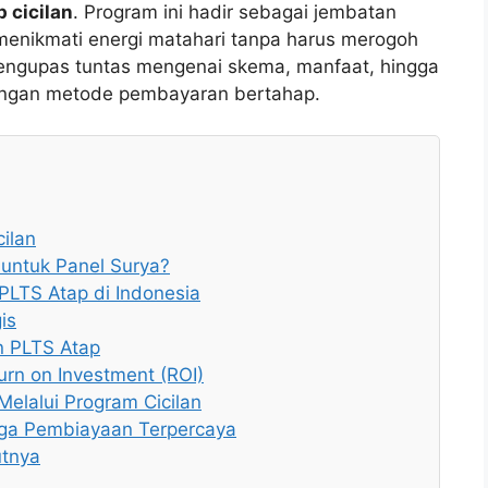
p cicilan
. Program ini hadir sebagai jembatan
menikmati energi matahari tanpa harus merogoh
 mengupas tuntas mengenai skema, manfaat, hingga
engan metode pembayaran bertahap.
ilan
untuk Panel Surya?
LTS Atap di Indonesia
is
n PLTS Atap
turn on Investment (ROI)
lalui Program Cicilan
ga Pembiayaan Terpercaya
utnya