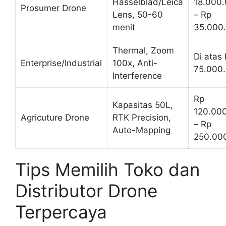
Hasselblad/Leica
18.000
Prosumer Drone
Lens, 50-60
– Rp
menit
35.000
Thermal, Zoom
Di atas
Enterprise/Industrial
100x, Anti-
75.000
Interference
Rp
Kapasitas 50L,
120.00
Agricuture Drone
RTK Precision,
– Rp
Auto-Mapping
250.00
Tips Memilih Toko dan
Distributor Drone
Terpercaya