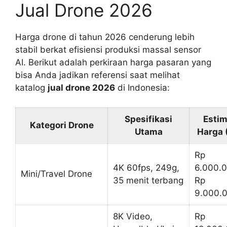
Jual Drone 2026
Harga drone di tahun 2026 cenderung lebih
stabil berkat efisiensi produksi massal sensor
AI. Berikut adalah perkiraan harga pasaran yang
bisa Anda jadikan referensi saat melihat
katalog
jual drone 2026
di Indonesia:
Spesifikasi
Estim
Kategori Drone
Utama
Harga 
Rp
4K 60fps, 249g,
6.000.0
Mini/Travel Drone
35 menit terbang
Rp
9.000.
8K Video,
Rp