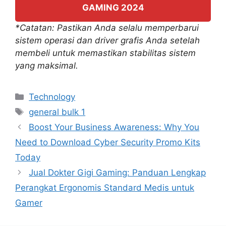
GAMING 2024
*Catatan: Pastikan Anda selalu memperbarui
sistem operasi dan driver grafis Anda setelah
membeli untuk memastikan stabilitas sistem
yang maksimal.
Categories
Technology
Tags
general bulk 1
Boost Your Business Awareness: Why You
Need to Download Cyber Security Promo Kits
Today
Jual Dokter Gigi Gaming: Panduan Lengkap
Perangkat Ergonomis Standard Medis untuk
Gamer