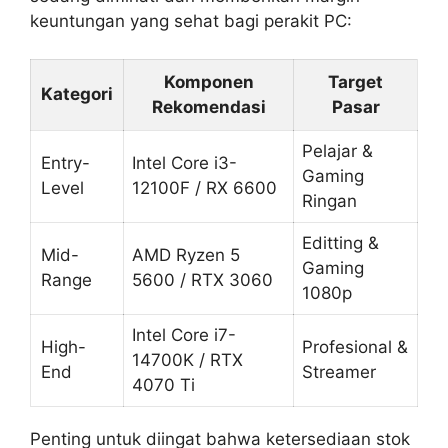
keuntungan yang sehat bagi perakit PC:
Komponen
Target
Kategori
Rekomendasi
Pasar
Pelajar &
Entry-
Intel Core i3-
Gaming
Level
12100F / RX 6600
Ringan
Editting &
Mid-
AMD Ryzen 5
Gaming
Range
5600 / RTX 3060
1080p
Intel Core i7-
High-
Profesional &
14700K / RTX
End
Streamer
4070 Ti
Penting untuk diingat bahwa ketersediaan stok