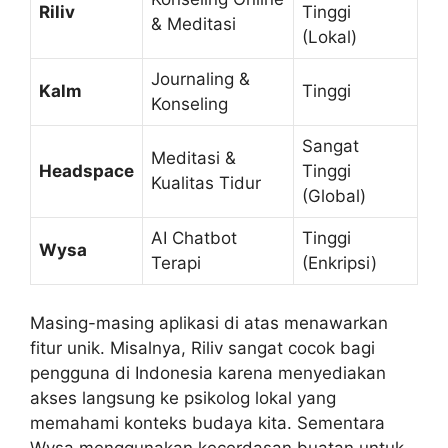
Riliv
Tinggi
& Meditasi
(Lokal)
Journaling &
Kalm
Tinggi
Konseling
Sangat
Meditasi &
Headspace
Tinggi
Kualitas Tidur
(Global)
AI Chatbot
Tinggi
Wysa
Terapi
(Enkripsi)
Masing-masing aplikasi di atas menawarkan
fitur unik. Misalnya, Riliv sangat cocok bagi
pengguna di Indonesia karena menyediakan
akses langsung ke psikolog lokal yang
memahami konteks budaya kita. Sementara
Wysa menggunakan kecerdasan buatan untuk