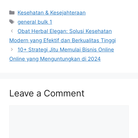
Categories
Kesehatan & Kesejahteraan
Tags
general bulk 1
Obat Herbal Elegan: Solusi Kesehatan
Modern yang Efektif dan Berkualitas Tinggi
10+ Strategi Jitu Memulai Bisnis Online
Online yang Menguntungkan di 2024
Leave a Comment
Comment