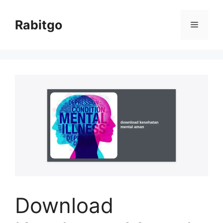
Skip
to
Rabitgo
Menu
content
Download