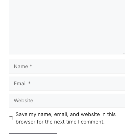
Name
Email
Website
Save my name, email, and website in this
browser for the next time I comment.