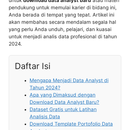
untuk
download data analyst baru
atau materi
pendukung untuk memulai karier di bidang ini,
Anda berada di tempat yang tepat. Artikel ini
akan membahas secara mendalam segala hal
yang perlu Anda unduh, pelajari, dan kuasai
untuk menjadi analis data profesional di tahun
2024.
Daftar Isi
Mengapa Menjadi Data Analyst di
Tahun 2024?
Apa yang Dimaksud dengan
Download Data Analyst Baru?
Dataset Gratis untuk Latihan
Analisis Data
Download Template Portofolio Data