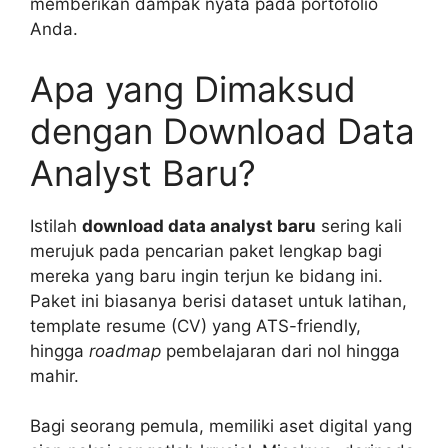
memberikan dampak nyata pada portofolio
Anda.
Apa yang Dimaksud
dengan Download Data
Analyst Baru?
Istilah
download data analyst baru
sering kali
merujuk pada pencarian paket lengkap bagi
mereka yang baru ingin terjun ke bidang ini.
Paket ini biasanya berisi dataset untuk latihan,
template resume (CV) yang ATS-friendly,
hingga
roadmap
pembelajaran dari nol hingga
mahir.
Bagi seorang pemula, memiliki aset digital yang