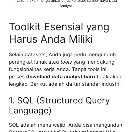
*Link ini akan mengarahkan Anda ke folder sumber daya Data
Analyst.
Toolkit Esensial yang
Harus Anda Miliki
Selain datasets, Anda juga perlu mengunduh
perangkat lunak atau
tools
yang mendukung
fungsionalitas kerja Anda. Tanpa tools ini,
proses
download data analyst baru
tidak akan
lengkap. Berikut adalah daftar standar industri:
1. SQL (Structured Query
Language)
SQL adalah menu wajib. Anda bisa mengunduh