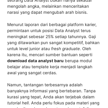
seorang Data Analyst bukan hanya sekadar
mengolah angka, melainkan menceritakan
narasi yang dapat mengubah arah bisnis.
Menurut laporan dari berbagai platform karier,
permintaan untuk posisi Data Analyst terus
meningkat sebesar 25% setiap tahunnya. Gaji
yang ditawarkan pun sangat kompetitif, bahkan
untuk level junior atau
fresh graduate
. Oleh
karena itu, mencari sumber bantuan seperti
download data analyst baru
berupa modul
belajar atau template kerja menjadi langkah
awal yang sangat cerdas.
Namun, tantangan terbesarnya adalah
banyaknya informasi yang bertebaran. Tanpa
kurasi yang tepat, Anda akan terjebak dalam
tutorial hell
. Anda perlu fokus pada materi yang