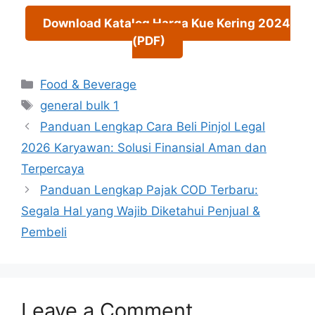
Download Katalog Harga Kue Kering 2024
(PDF)
Categories
Food & Beverage
Tags
general bulk 1
Panduan Lengkap Cara Beli Pinjol Legal
2026 Karyawan: Solusi Finansial Aman dan
Terpercaya
Panduan Lengkap Pajak COD Terbaru:
Segala Hal yang Wajib Diketahui Penjual &
Pembeli
Leave a Comment