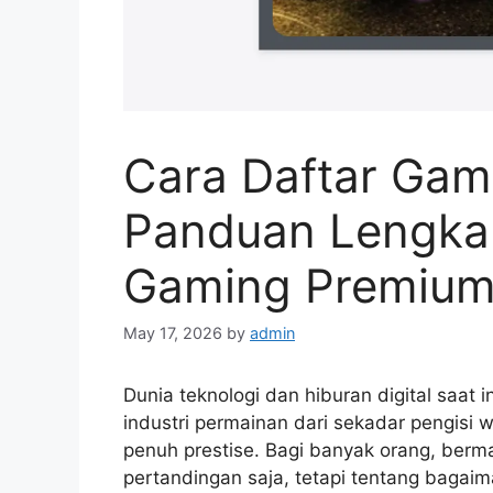
Cara Daftar Gam
Panduan Lengka
Gaming Premiu
May 17, 2026
by
admin
Dunia teknologi dan hiburan digital saat
industri permainan dari sekadar pengisi
penuh prestise. Bagi banyak orang, ber
pertandingan saja, tetapi tentang bagai