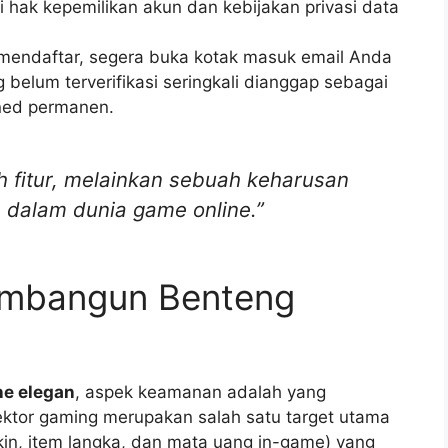
 hak kepemilikan akun dan kebijakan privasi data
mendaftar, segera buka kotak masuk email Anda
ng belum terverifikasi seringkali dianggap sebagai
nned permanen.
fitur, melainkan sebuah keharusan
s dalam dunia game online.”
mbangun Benteng
ne elegan
, aspek keamanan adalah yang
sektor gaming merupakan salah satu target utama
(skin, item langka, dan mata uang in-game) yang