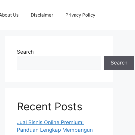
About Us
Disclaimer
Privacy Policy
Search
Search
Recent Posts
Jual Bisnis Online Premium:
Panduan Lengkap Membangun