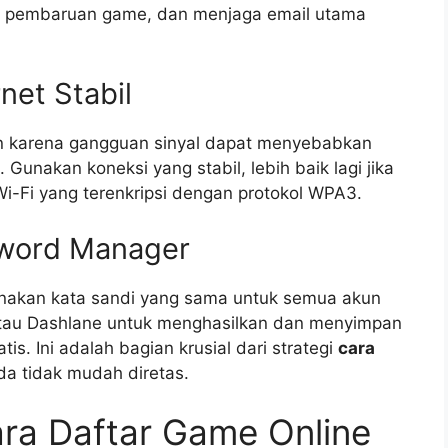
i, pembaruan game, dan menjaga email utama
net Stabil
lan karena gangguan sinyal dapat menyebabkan
unakan koneksi yang stabil, lebih baik lagi jika
i-Fi yang terenkripsi dengan protokol WPA3.
ssword Manager
nakan kata sandi yang sama untuk semua akun
atau Dashlane untuk menghasilkan dan menyimpan
is. Ini adalah bagian krusial dari strategi
cara
a tidak mudah diretas.
ra Daftar Game Online