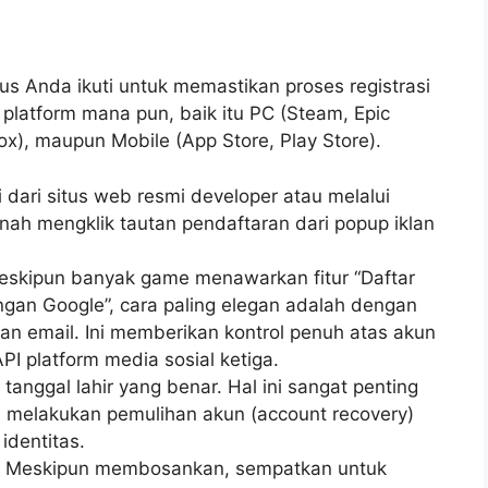
us Anda ikuti untuk memastikan proses registrasi
 platform mana pun, baik itu PC (Steam, Epic
x), maupun Mobile (App Store, Play Store).
 dari situs web resmi developer atau melalui
rnah mengklik tautan pendaftaran dari popup iklan
skipun banyak game menawarkan fitur “Daftar
gan Google”, cara paling elegan adalah dengan
 email. Ini memberikan kontrol penuh atas akun
I platform media sosial ketiga.
anggal lahir yang benar. Hal ini sangat penting
 melakukan pemulihan akun (account recovery)
identitas.
Meskipun membosankan, sempatkan untuk