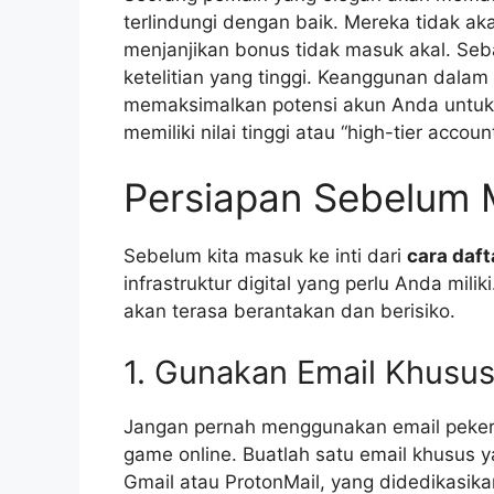
terlindungi dengan baik. Mereka tidak aka
menjanjikan bonus tidak masuk akal. Seb
ketelitian yang tinggi. Keanggunan dalam
memaksimalkan potensi akun Anda untuk
memiliki nilai tinggi atau “high-tier account
Persiapan Sebelum M
Sebelum kita masuk ke inti dari
cara daft
infrastruktur digital yang perlu Anda mil
akan terasa berantakan dan berisiko.
1. Gunakan Email Khusu
Jangan pernah menggunakan email pekerj
game online. Buatlah satu email khusus 
Gmail atau ProtonMail, yang didedikasika