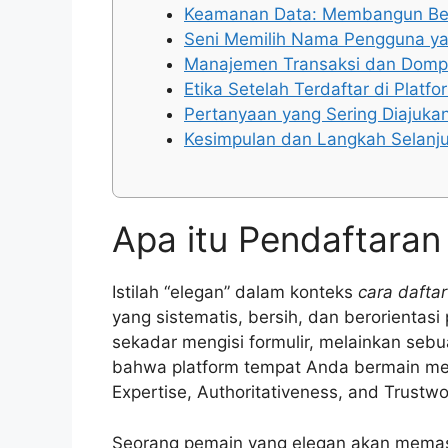
Keamanan Data: Membangun Ben
Seni Memilih Nama Pengguna ya
Manajemen Transaksi dan Dompe
Etika Setelah Terdaftar di Plat
Pertanyaan yang Sering Diajuka
Kesimpulan dan Langkah Selanj
Apa itu Pendaftaran
Istilah “elegan” dalam konteks
cara dafta
yang sistematis, bersih, dan berorientas
sekadar mengisi formulir, melainkan seb
bahwa platform tempat Anda bermain memi
Expertise, Authoritativeness, and Trustwo
Seorang pemain yang elegan akan memast