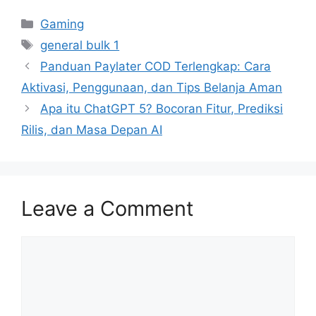
Categories
Gaming
Tags
general bulk 1
Panduan Paylater COD Terlengkap: Cara
Aktivasi, Penggunaan, dan Tips Belanja Aman
Apa itu ChatGPT 5? Bocoran Fitur, Prediksi
Rilis, dan Masa Depan AI
Leave a Comment
Comment