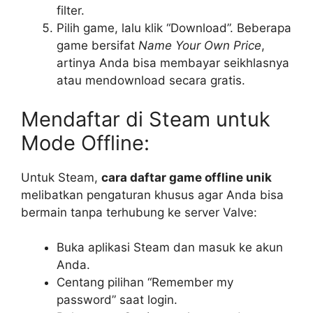
filter.
Pilih game, lalu klik “Download”. Beberapa
game bersifat
Name Your Own Price
,
artinya Anda bisa membayar seikhlasnya
atau mendownload secara gratis.
Mendaftar di Steam untuk
Mode Offline:
Untuk Steam,
cara daftar game offline unik
melibatkan pengaturan khusus agar Anda bisa
bermain tanpa terhubung ke server Valve:
Buka aplikasi Steam dan masuk ke akun
Anda.
Centang pilihan “Remember my
password” saat login.