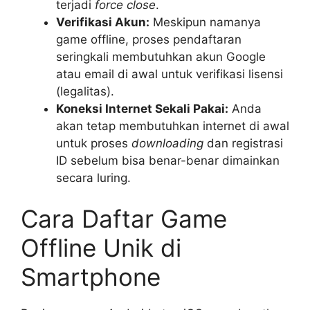
terjadi
force close
.
Verifikasi Akun:
Meskipun namanya
game offline, proses pendaftaran
seringkali membutuhkan akun Google
atau email di awal untuk verifikasi lisensi
(legalitas).
Koneksi Internet Sekali Pakai:
Anda
akan tetap membutuhkan internet di awal
untuk proses
downloading
dan registrasi
ID sebelum bisa benar-benar dimainkan
secara luring.
Cara Daftar Game
Offline Unik di
Smartphone