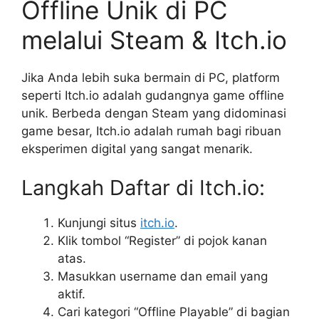
Offline Unik di PC
melalui Steam & Itch.io
Jika Anda lebih suka bermain di PC, platform
seperti Itch.io adalah gudangnya game offline
unik. Berbeda dengan Steam yang didominasi
game besar, Itch.io adalah rumah bagi ribuan
eksperimen digital yang sangat menarik.
Langkah Daftar di Itch.io:
Kunjungi situs
itch.io
.
Klik tombol “Register” di pojok kanan
atas.
Masukkan username dan email yang
aktif.
Cari kategori “Offline Playable” di bagian