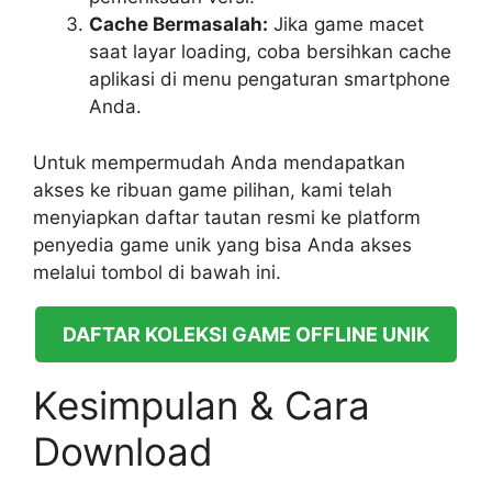
Cache Bermasalah:
Jika game macet
saat layar loading, coba bersihkan cache
aplikasi di menu pengaturan smartphone
Anda.
Untuk mempermudah Anda mendapatkan
akses ke ribuan game pilihan, kami telah
menyiapkan daftar tautan resmi ke platform
penyedia game unik yang bisa Anda akses
melalui tombol di bawah ini.
DAFTAR KOLEKSI GAME OFFLINE UNIK
Kesimpulan & Cara
Download