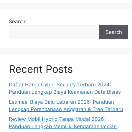
Search
Search
Recent Posts
Daftar Harga Cyber Security Terbaru 2024:
Panduan Lengkap Biaya Keamanan Data Bisnis
Estimasi Biaya Baju Lebaran 2026: Panduan
Lengkap Perencanaan Anggaran & Tren Terbaru
Review Mobil Hybrid Tanpa Modal 2026:
Panduan Lengkap Memiliki Kendaraan Impian