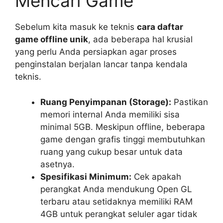
Mencari Game
Sebelum kita masuk ke teknis
cara daftar
game offline unik
, ada beberapa hal krusial
yang perlu Anda persiapkan agar proses
penginstalan berjalan lancar tanpa kendala
teknis.
Ruang Penyimpanan (Storage):
Pastikan
memori internal Anda memiliki sisa
minimal 5GB. Meskipun offline, beberapa
game dengan grafis tinggi membutuhkan
ruang yang cukup besar untuk data
asetnya.
Spesifikasi Minimum:
Cek apakah
perangkat Anda mendukung Open GL
terbaru atau setidaknya memiliki RAM
4GB untuk perangkat seluler agar tidak