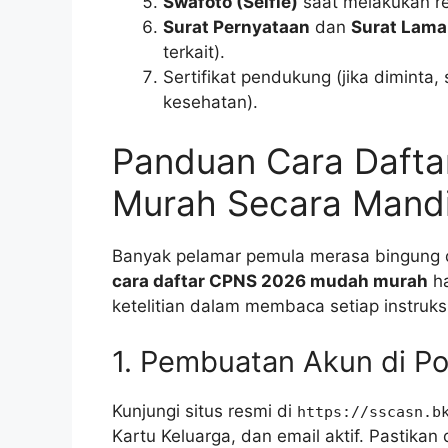
Swafoto (Selfie)
saat melakukan re
Surat Pernyataan
dan
Surat Lama
terkait).
Sertifikat pendukung (jika diminta,
kesehatan).
Panduan Cara Daft
Murah Secara Mandi
Banyak pelamar pemula merasa bingung de
cara daftar CPNS 2026 mudah murah
ha
ketelitian dalam membaca setiap instruksi 
1. Pembuatan Akun di P
Kunjungi situs resmi di
https://sscasn.b
Kartu Keluarga, dan email aktif. Pastikan