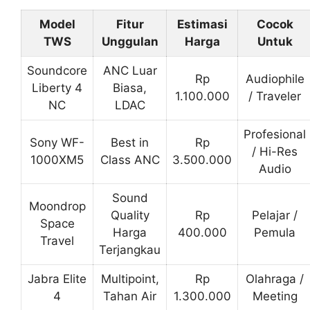
Model
Fitur
Estimasi
Cocok
TWS
Unggulan
Harga
Untuk
Soundcore
ANC Luar
Rp
Audiophile
Liberty 4
Biasa,
1.100.000
/ Traveler
NC
LDAC
Profesional
Sony WF-
Best in
Rp
/ Hi-Res
1000XM5
Class ANC
3.500.000
Audio
Sound
Moondrop
Quality
Rp
Pelajar /
Space
Harga
400.000
Pemula
Travel
Terjangkau
Jabra Elite
Multipoint,
Rp
Olahraga /
4
Tahan Air
1.300.000
Meeting