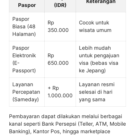
Keterangan
Paspor
(IDR)
Paspor
Rp
Cocok untuk
Biasa (48
350.000
wisata umum
Halaman)
Paspor
Lebih mudah
Elektronik
Rp
untuk pengajuan
(E-
650.000
visa (bebas visa
Passport)
ke Jepang)
Layanan
Layanan resmi
+ Rp
Percepatan
selesai di hari
1.000.000
(Sameday)
yang sama
Pembayaran dapat dilakukan melalui berbagai
kanal seperti Bank Persepsi (Teller, ATM, Mobile
Banking), Kantor Pos, hingga marketplace