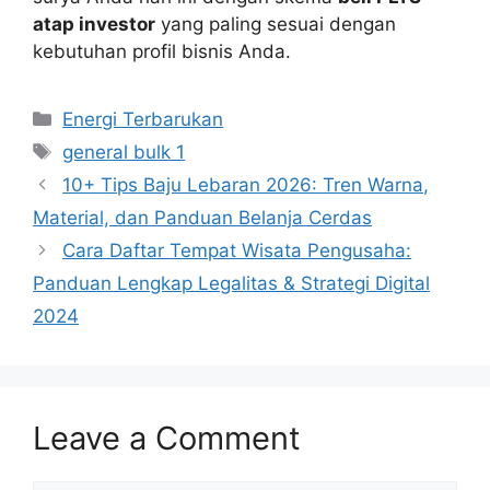
atap investor
yang paling sesuai dengan
kebutuhan profil bisnis Anda.
Categories
Energi Terbarukan
Tags
general bulk 1
10+ Tips Baju Lebaran 2026: Tren Warna,
Material, dan Panduan Belanja Cerdas
Cara Daftar Tempat Wisata Pengusaha:
Panduan Lengkap Legalitas & Strategi Digital
2024
Leave a Comment