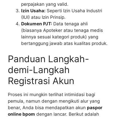
perpajakan yang valid.
Izin Usaha:
Seperti Izin Usaha Industri
(IUI) atau Izin Prinsip.
Dokumen PJT:
Data tenaga ahli
(biasanya Apoteker atau tenaga medis
lainnya sesuai kategori produk) yang
bertanggung jawab atas kualitas produk.
Panduan Langkah-
demi-Langkah
Registrasi Akun
Proses ini mungkin terlihat intimidasi bagi
pemula, namun dengan mengikuti alur yang
benar, Anda bisa mendapatkan akun
paspor
online bpom
dengan lancar. Berikut adalah