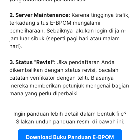
2. Server Maintenance:
Karena tingginya trafik,
terkadang situs E-BPOM mengalami
pemeliharaan. Sebaiknya lakukan login di jam-
jam luar sibuk (seperti pagi hari atau malam
hari).
3. Status “Revisi”:
Jika pendaftaran Anda
dikembalikan dengan status revisi, bacalah
catatan verifikator dengan teliti. Biasanya
mereka memberikan petunjuk mengenai bagian
mana yang perlu diperbaiki.
Ingin panduan lebih detail dalam bentuk file?
Silakan unduh panduan resmi di bawah ini:
Download Buku Panduan E-BPOM