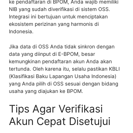
ke pendaftaran di BPOM, Anda wajib memiliki
NIB yang sudah diverifikasi di sistem OSS.
Integrasi ini bertujuan untuk menciptakan
ekosistem perizinan yang harmonis di
Indonesia.
Jika data di OSS Anda tidak sinkron dengan
data yang diinput di E-BPOM, besar
kemungkinan pendaftaran akun Anda akan
tertunda. Oleh karena itu, selalu pastikan KBLI
(Klasifikasi Baku Lapangan Usaha Indonesia)
yang Anda pilih di OSS sesuai dengan bidang
usaha yang diajukan ke BPOM.
Tips Agar Verifikasi
Akun Cepat Disetujui