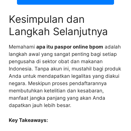
Kesimpulan dan
Langkah Selanjutnya
Memahami
apa itu paspor online bpom
adalah
langkah awal yang sangat penting bagi setiap
pengusaha di sektor obat dan makanan
Indonesia. Tanpa akun ini, mustahil bagi produk
Anda untuk mendapatkan legalitas yang diakui
negara. Meskipun proses pendaftarannya
membutuhkan ketelitian dan kesabaran,
manfaat jangka panjang yang akan Anda
dapatkan jauh lebih besar.
Key Takeaways: