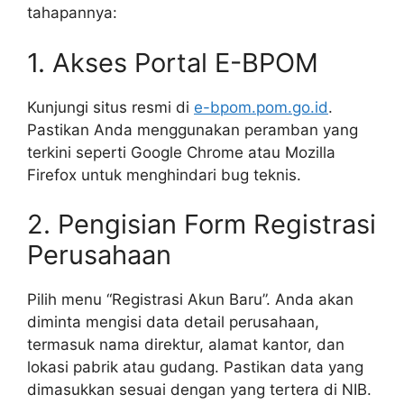
tahapannya:
1. Akses Portal E-BPOM
Kunjungi situs resmi di
e-bpom.pom.go.id
.
Pastikan Anda menggunakan peramban yang
terkini seperti Google Chrome atau Mozilla
Firefox untuk menghindari bug teknis.
2. Pengisian Form Registrasi
Perusahaan
Pilih menu “Registrasi Akun Baru”. Anda akan
diminta mengisi data detail perusahaan,
termasuk nama direktur, alamat kantor, dan
lokasi pabrik atau gudang. Pastikan data yang
dimasukkan sesuai dengan yang tertera di NIB.