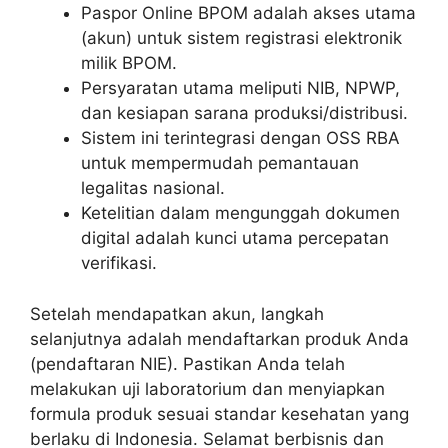
Paspor Online BPOM adalah akses utama
(akun) untuk sistem registrasi elektronik
milik BPOM.
Persyaratan utama meliputi NIB, NPWP,
dan kesiapan sarana produksi/distribusi.
Sistem ini terintegrasi dengan OSS RBA
untuk mempermudah pemantauan
legalitas nasional.
Ketelitian dalam mengunggah dokumen
digital adalah kunci utama percepatan
verifikasi.
Setelah mendapatkan akun, langkah
selanjutnya adalah mendaftarkan produk Anda
(pendaftaran NIE). Pastikan Anda telah
melakukan uji laboratorium dan menyiapkan
formula produk sesuai standar kesehatan yang
berlaku di Indonesia. Selamat berbisnis dan