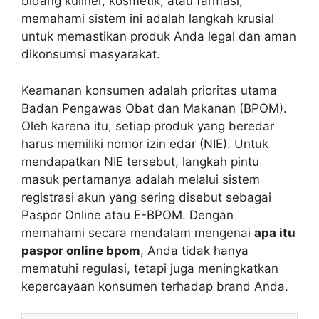
bidang kuliner, kosmetik, atau farmasi,
memahami sistem ini adalah langkah krusial
untuk memastikan produk Anda legal dan aman
dikonsumsi masyarakat.
Keamanan konsumen adalah prioritas utama
Badan Pengawas Obat dan Makanan (BPOM).
Oleh karena itu, setiap produk yang beredar
harus memiliki nomor izin edar (NIE). Untuk
mendapatkan NIE tersebut, langkah pintu
masuk pertamanya adalah melalui sistem
registrasi akun yang sering disebut sebagai
Paspor Online atau E-BPOM. Dengan
memahami secara mendalam mengenai
apa itu
paspor online bpom
, Anda tidak hanya
mematuhi regulasi, tetapi juga meningkatkan
kepercayaan konsumen terhadap brand Anda.