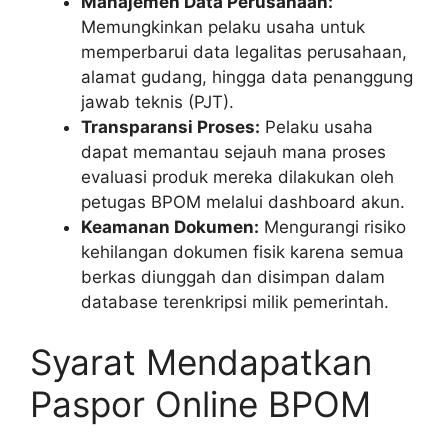
Manajemen Data Perusahaan:
Memungkinkan pelaku usaha untuk
memperbarui data legalitas perusahaan,
alamat gudang, hingga data penanggung
jawab teknis (PJT).
Transparansi Proses:
Pelaku usaha
dapat memantau sejauh mana proses
evaluasi produk mereka dilakukan oleh
petugas BPOM melalui dashboard akun.
Keamanan Dokumen:
Mengurangi risiko
kehilangan dokumen fisik karena semua
berkas diunggah dan disimpan dalam
database terenkripsi milik pemerintah.
Syarat Mendapatkan
Paspor Online BPOM