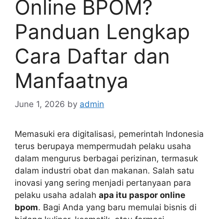
Online BPOM?
Panduan Lengkap
Cara Daftar dan
Manfaatnya
June 1, 2026
by
admin
Memasuki era digitalisasi, pemerintah Indonesia
terus berupaya mempermudah pelaku usaha
dalam mengurus berbagai perizinan, termasuk
dalam industri obat dan makanan. Salah satu
inovasi yang sering menjadi pertanyaan para
pelaku usaha adalah
apa itu paspor online
bpom
. Bagi Anda yang baru memulai bisnis di