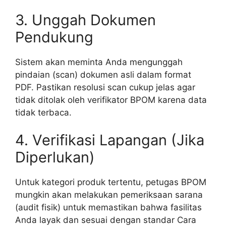
3. Unggah Dokumen
Pendukung
Sistem akan meminta Anda mengunggah
pindaian (scan) dokumen asli dalam format
PDF. Pastikan resolusi scan cukup jelas agar
tidak ditolak oleh verifikator BPOM karena data
tidak terbaca.
4. Verifikasi Lapangan (Jika
Diperlukan)
Untuk kategori produk tertentu, petugas BPOM
mungkin akan melakukan pemeriksaan sarana
(audit fisik) untuk memastikan bahwa fasilitas
Anda layak dan sesuai dengan standar Cara