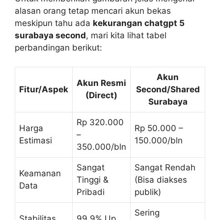
alasan orang tetap mencari akun bekas
meskipun tahu ada
kekurangan chatgpt 5
surabaya second
, mari kita lihat tabel
perbandingan berikut:
Akun
Akun Resmi
Fitur/Aspek
Second/Shared
(Direct)
Surabaya
Rp 320.000
Harga
Rp 50.000 –
–
Estimasi
150.000/bln
350.000/bln
Sangat
Sangat Rendah
Keamanan
Tinggi &
(Bisa diakses
Data
Pribadi
publik)
Sering
Stabilitas
99.9% Up