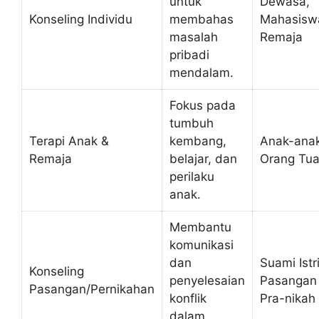
untuk
Dewasa,
Konseling Individu
membahas
Mahasisw
masalah
Remaja
pribadi
mendalam.
Fokus pada
tumbuh
Terapi Anak &
kembang,
Anak-anak
Remaja
belajar, dan
Orang Tu
perilaku
anak.
Membantu
komunikasi
dan
Suami Istri
Konseling
penyelesaian
Pasangan
Pasangan/Pernikahan
konflik
Pra-nikah
dalam