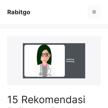
Skip
to
Rabitgo
Menu
content
15 Rekomendasi