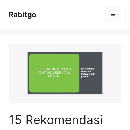
Skip
to
Rabitgo
Menu
content
15 Rekomendasi