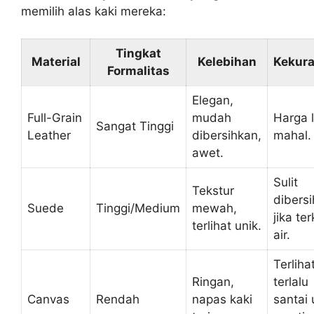
memilih alas kaki mereka:
Tingkat
Material
Kelebihan
Kekur
Formalitas
Elegan,
Full-Grain
mudah
Harga 
Sangat Tinggi
Leather
dibersihkan,
mahal.
awet.
Sulit
Tekstur
dibers
Suede
Tinggi/Medium
mewah,
jika te
terlihat unik.
air.
Terliha
Ringan,
terlalu
Canvas
Rendah
napas kaki
santai 