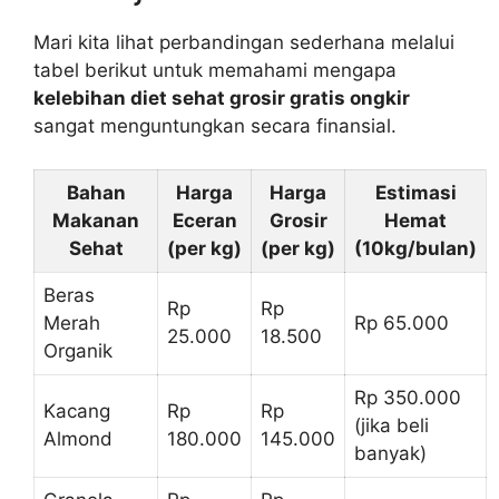
Mari kita lihat perbandingan sederhana melalui
tabel berikut untuk memahami mengapa
kelebihan diet sehat grosir gratis ongkir
sangat menguntungkan secara finansial.
Bahan
Harga
Harga
Estimasi
Makanan
Eceran
Grosir
Hemat
Sehat
(per kg)
(per kg)
(10kg/bulan)
Beras
Rp
Rp
Merah
Rp 65.000
25.000
18.500
Organik
Rp 350.000
Kacang
Rp
Rp
(jika beli
Almond
180.000
145.000
banyak)