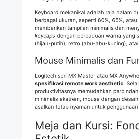
Keyboard mekanikal adalah raja dalam dun
berbagai ukuran, seperti 60%, 65%, atau 
memberikan tampilan minimalis dan menyi
keycaps
dengan perpaduan warna yang s
(hijau-putih), retro (abu-abu-kuning), at
Mouse Minimalis dan Fu
Logitech seri MX Master atau MX Anywhe
spesifikasi remote work aesthetic
. Sela
produktivitasnya memudahkan perpindaha
minimalis ekstrem, mouse dengan desain d
asalkan tetap nyaman untuk penggunaan 
Meja dan Kursi: Fon
Estetik