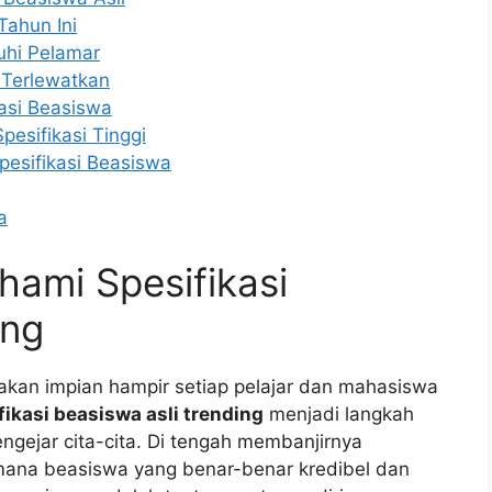
Tahun Ini
nuhi Pelamar
 Terlewatkan
masi Beasiswa
pesifikasi Tinggi
sifikasi Beasiswa
a
ami Spesifikasi
ing
kan impian hampir setiap pelajar dan mahasiswa
fikasi beasiswa asli trending
menjadi langkah
engejar cita-cita. Di tengah membanjirnya
mana beasiswa yang benar-benar kredibel dan