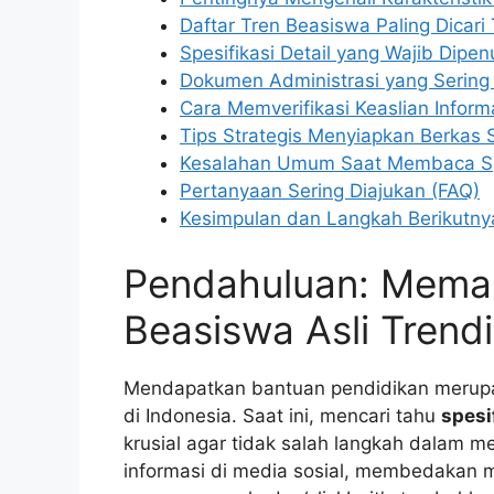
Daftar Tren Beasiswa Paling Dicari 
Spesifikasi Detail yang Wajib Dipe
Dokumen Administrasi yang Sering
Cara Memverifikasi Keaslian Infor
Tips Strategis Menyiapkan Berkas S
Kesalahan Umum Saat Membaca Spe
Pertanyaan Sering Diajukan (FAQ)
Kesimpulan dan Langkah Berikutny
Pendahuluan: Memah
Beasiswa Asli Trend
Mendapatkan bantuan pendidikan merupa
di Indonesia. Saat ini, mencari tahu
spesi
krusial agar tidak salah langkah dalam m
informasi di media sosial, membedakan 