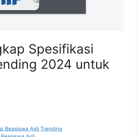
kap Spesifikasi
rending 2024 untuk
i Beasiswa Asli Trending
 Beasiswa Asli