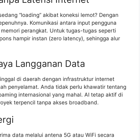
edang “loading” akibat koneksi lemot? Dengan
sepenuhnya. Komunikasi antara input pengguna
us memori perangkat. Untuk tugas-tugas seperti
ons hampir instan (zero latency), sehingga alur
aya Langganan Data
nggal di daerah dengan infrastruktur internet
ah penyelamat. Anda tidak perlu khawatir tentang
aming internasional yang mahal. AI tetap aktif di
royek terpencil tanpa akses broadband.
ergi
ima data melalui antena 5G atau WiFi secara