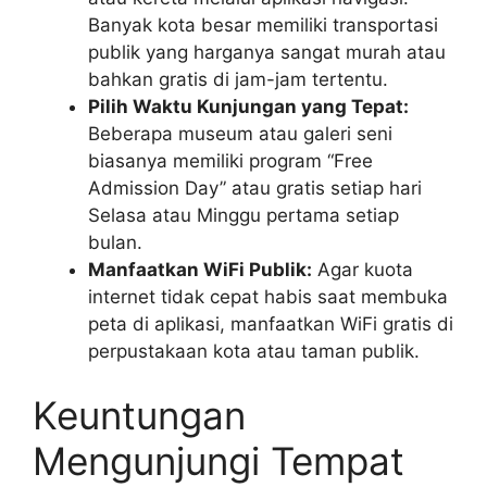
Banyak kota besar memiliki transportasi
publik yang harganya sangat murah atau
bahkan gratis di jam-jam tertentu.
Pilih Waktu Kunjungan yang Tepat:
Beberapa museum atau galeri seni
biasanya memiliki program “Free
Admission Day” atau gratis setiap hari
Selasa atau Minggu pertama setiap
bulan.
Manfaatkan WiFi Publik:
Agar kuota
internet tidak cepat habis saat membuka
peta di aplikasi, manfaatkan WiFi gratis di
perpustakaan kota atau taman publik.
Keuntungan
Mengunjungi Tempat