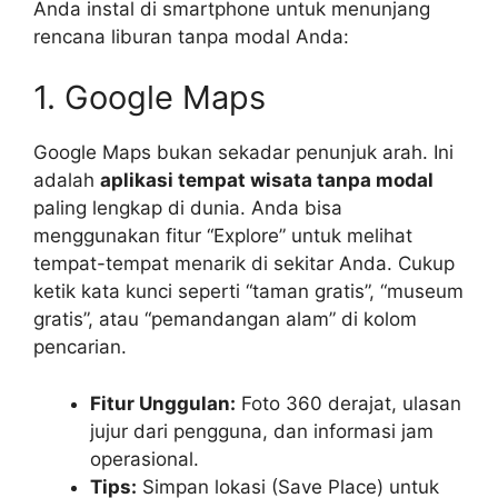
Anda instal di smartphone untuk menunjang
rencana liburan tanpa modal Anda:
1. Google Maps
Google Maps bukan sekadar penunjuk arah. Ini
adalah
aplikasi tempat wisata tanpa modal
paling lengkap di dunia. Anda bisa
menggunakan fitur “Explore” untuk melihat
tempat-tempat menarik di sekitar Anda. Cukup
ketik kata kunci seperti “taman gratis”, “museum
gratis”, atau “pemandangan alam” di kolom
pencarian.
Fitur Unggulan:
Foto 360 derajat, ulasan
jujur dari pengguna, dan informasi jam
operasional.
Tips:
Simpan lokasi (Save Place) untuk