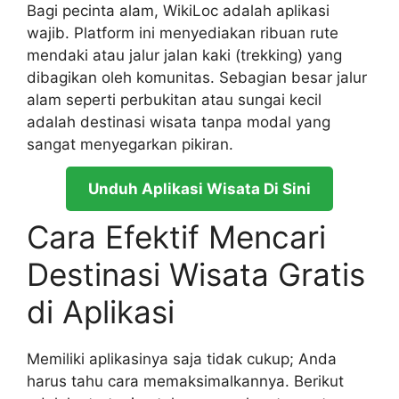
Bagi pecinta alam, WikiLoc adalah aplikasi
wajib. Platform ini menyediakan ribuan rute
mendaki atau jalur jalan kaki (trekking) yang
dibagikan oleh komunitas. Sebagian besar jalur
alam seperti perbukitan atau sungai kecil
adalah destinasi wisata tanpa modal yang
sangat menyegarkan pikiran.
Unduh Aplikasi Wisata Di Sini
Cara Efektif Mencari
Destinasi Wisata Gratis
di Aplikasi
Memiliki aplikasinya saja tidak cukup; Anda
harus tahu cara memaksimalkannya. Berikut