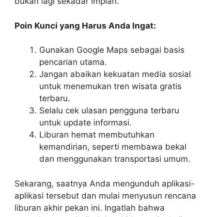
bukan lagi sekadar impian.
Poin Kunci yang Harus Anda Ingat:
Gunakan Google Maps sebagai basis
pencarian utama.
Jangan abaikan kekuatan media sosial
untuk menemukan tren wisata gratis
terbaru.
Selalu cek ulasan pengguna terbaru
untuk update informasi.
Liburan hemat membutuhkan
kemandirian, seperti membawa bekal
dan menggunakan transportasi umum.
Sekarang, saatnya Anda mengunduh aplikasi-
aplikasi tersebut dan mulai menyusun rencana
liburan akhir pekan ini. Ingatlah bahwa