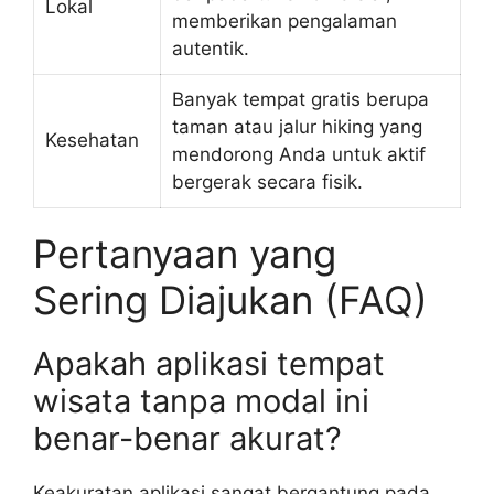
Lokal
memberikan pengalaman
autentik.
Banyak tempat gratis berupa
taman atau jalur hiking yang
Kesehatan
mendorong Anda untuk aktif
bergerak secara fisik.
Pertanyaan yang
Sering Diajukan (FAQ)
Apakah aplikasi tempat
wisata tanpa modal ini
benar-benar akurat?
Keakuratan aplikasi sangat bergantung pada