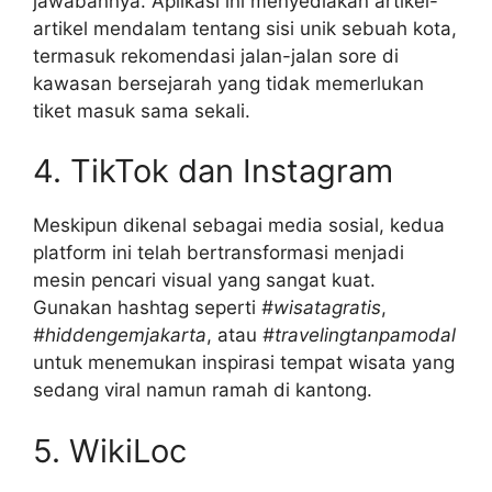
jawabannya. Aplikasi ini menyediakan artikel-
artikel mendalam tentang sisi unik sebuah kota,
termasuk rekomendasi jalan-jalan sore di
kawasan bersejarah yang tidak memerlukan
tiket masuk sama sekali.
4. TikTok dan Instagram
Meskipun dikenal sebagai media sosial, kedua
platform ini telah bertransformasi menjadi
mesin pencari visual yang sangat kuat.
Gunakan hashtag seperti
#wisatagratis
,
#hiddengemjakarta
, atau
#travelingtanpamodal
untuk menemukan inspirasi tempat wisata yang
sedang viral namun ramah di kantong.
5. WikiLoc