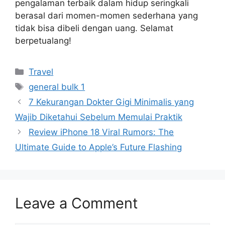
pengalaman terbaik dalam hidup seringkali
berasal dari momen-momen sederhana yang
tidak bisa dibeli dengan uang. Selamat
berpetualang!
Categories
Travel
Tags
general bulk 1
7 Kekurangan Dokter Gigi Minimalis yang
Wajib Diketahui Sebelum Memulai Praktik
Review iPhone 18 Viral Rumors: The
Ultimate Guide to Apple’s Future Flashing
Leave a Comment