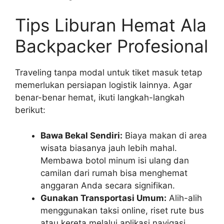
Tips Liburan Hemat Ala
Backpacker Profesional
Traveling tanpa modal untuk tiket masuk tetap
memerlukan persiapan logistik lainnya. Agar
benar-benar hemat, ikuti langkah-langkah
berikut:
Bawa Bekal Sendiri:
Biaya makan di area
wisata biasanya jauh lebih mahal.
Membawa botol minum isi ulang dan
camilan dari rumah bisa menghemat
anggaran Anda secara signifikan.
Gunakan Transportasi Umum:
Alih-alih
menggunakan taksi online, riset rute bus
atau kereta melalui aplikasi navigasi.