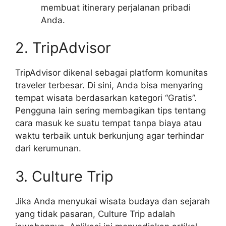
membuat itinerary perjalanan pribadi
Anda.
2. TripAdvisor
TripAdvisor dikenal sebagai platform komunitas
traveler terbesar. Di sini, Anda bisa menyaring
tempat wisata berdasarkan kategori “Gratis”.
Pengguna lain sering membagikan tips tentang
cara masuk ke suatu tempat tanpa biaya atau
waktu terbaik untuk berkunjung agar terhindar
dari kerumunan.
3. Culture Trip
Jika Anda menyukai wisata budaya dan sejarah
yang tidak pasaran, Culture Trip adalah